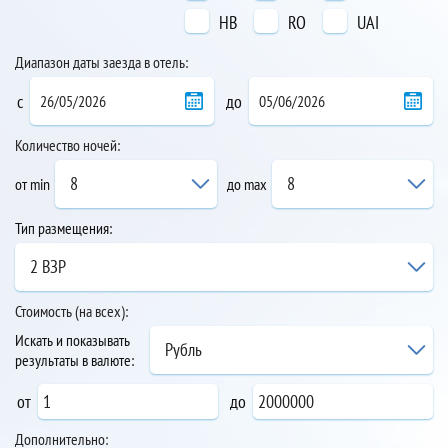
HB
RO
UAI
Диапазон даты заезда в отель:
с
до
Количество ночей:
8
8
от min
до max
Тип размещения:
2 ВЗР
Стоимость (на всех):
Искать и показывать
Рубль
результаты в валюте:
от
до
Дополнительно: