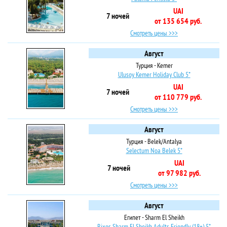
UAI
7 ночей
от 135 654 руб.
Смотреть цены >>>
Август
Турция - Kemer
Ulusoy Kemer Holiday Club 5*
UAI
7 ночей
от 110 779 руб.
Смотреть цены >>>
Август
Турция - Belek/Antalya
Selectum Noa Belek 5*
UAI
7 ночей
от 97 982 руб.
Смотреть цены >>>
Август
Египет - Sharm El Sheikh
Rixos Sharm El Sheikh Adults Friendly (18+) 5*