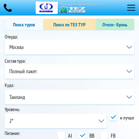
Поиск туров
Поиск по ТЕЗ ТУР
Отели - Бронь
Откуда:
Москва
Состав тура:
Полный пакет
Куда:
Таиланд
Уровень:
и лучше
2*
Питание:
AI
BB
FB