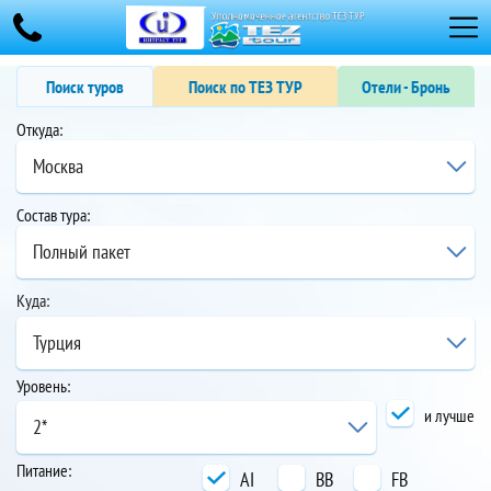
Поиск туров
Поиск по ТЕЗ ТУР
Отели - Бронь
Откуда:
Москва
Состав тура:
Полный пакет
Куда:
Турция
Уровень:
и лучше
2*
Питание:
AI
BB
FB