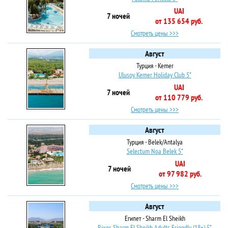
UAI
7 ночей
от 135 654 руб.
Смотреть цены >>>
Август
Турция - Kemer
Ulusoy Kemer Holiday Club 5*
UAI
7 ночей
от 110 779 руб.
Смотреть цены >>>
Август
Турция - Belek/Antalya
Selectum Noa Belek 5*
UAI
7 ночей
от 97 982 руб.
Смотреть цены >>>
Август
Египет - Sharm El Sheikh
Rixos Sharm El Sheikh Adults Friendly (18+) 5*