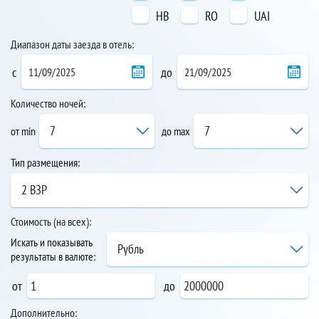
HB
RO
UAI
Диапазон даты заезда в отель:
с
до
Количество ночей:
7
7
от min
до max
Тип размещения:
2 ВЗР
Стоимость (на всех):
Искать и показывать
Рубль
результаты в валюте:
от
до
Дополнительно: