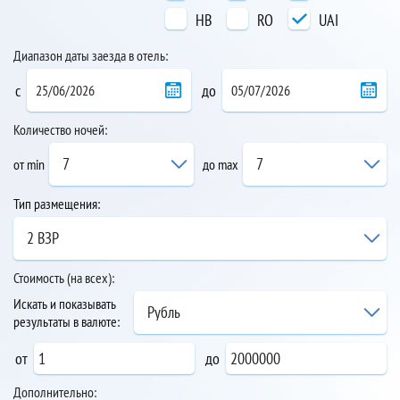
HB
RO
UAI
Диапазон даты заезда в отель:
с
до
Количество ночей:
7
7
от min
до max
Тип размещения:
2 ВЗР
Стоимость (на всех):
Искать и показывать
Рубль
результаты в валюте:
от
до
Дополнительно: