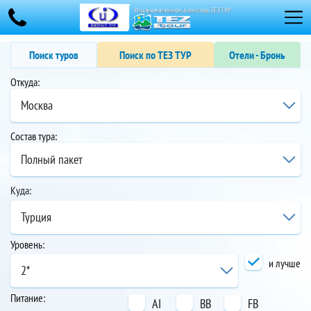
Поиск туров
Поиск по ТЕЗ ТУР
Отели - Бронь
Откуда:
Москва
Состав тура:
Полный пакет
Куда:
Турция
Уровень:
и лучше
2*
Питание:
AI
BB
FB