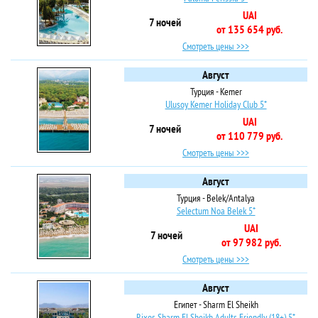
UAI
7 ночей
от 135 654 руб.
Смотреть цены >>>
Август
Турция - Kemer
Ulusoy Kemer Holiday Club 5*
UAI
7 ночей
от 110 779 руб.
Смотреть цены >>>
Август
Турция - Belek/Antalya
Selectum Noa Belek 5*
UAI
7 ночей
от 97 982 руб.
Смотреть цены >>>
Август
Египет - Sharm El Sheikh
Rixos Sharm El Sheikh Adults Friendly (18+) 5*