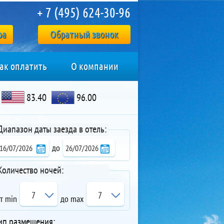
+ 7 (495) 624-30-96
ра
Обратный звонок
ак оплатить
О компании
83.40
96.00
Диапазон даты заезда в отель:
до
Количество ночей:
7
7
т min
до max
ип размещения: