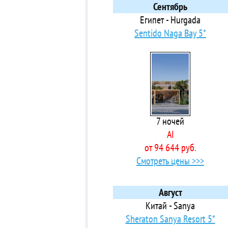
Соргун
4*
Сентябрь
Ташлыбурун
3* 
Египет - Hurgada
Текирова
3* 
Sentido Naga Bay 5*
Титрейенгёль
3*
Тюрклер
3*
Учкумтепеси
5*
Фетхие
3*
Финике
4*
Чамьюва
3*
7 ночей
Чолаклы
4*
AI
Эвренсеки
4*
от 94 644 руб.
3*
Смотреть цены >>>
3*
3*
4*
Август
3* 
Китай - Sanya
3*
Sheraton Sanya Resort 5*