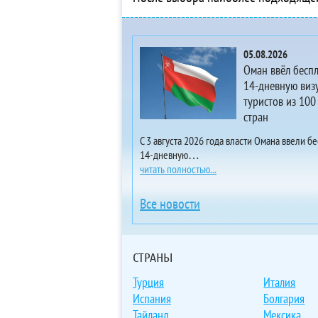
3* 
4*
3*
05.08.2026
3* 
Оман ввёл бесп
Ap
14-дневную визу
туристов из 100
3*
стран
4*
5*
С 3 августа 2026 года власти Омана ввели б
14-дневную…
5*
читать полностью...
4* 
3*
Все новости
3*
4*
Vil
СТРАНЫ
4* 
Турция
Италия
Vil
Испания
Болгария
3* 
Тайланд
Мексика