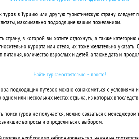
 Akdora Resort Hotel & Spa
 туров в Турцию или другую туристическую страну, следует
Akin Paradise
зультаты, максимально подходящие вашим пожеланиям.
 AKKA Alinda
 Akka Antedon
страну, в которой вы хотите отдохнуть, а также категорию от
 Akka Hotels Claros
носительно курорта или отеля, их тоже желательно указать. 
 Akka Residence
ип питания, количество взрослых и детей, а также дата и продо
 Akkan Beach Hotel
 Akkan Hotel Marina
 Akkan Luxury Hotel
Найти тур самостоятельно – просто!
 Akkent Garden Hotel & Mandalin Bistro
Akra Fethiye The Residence Tui Blue Sensatori
бора подходящих путевок можно ознакомиться с условиями и
Akra Fethiye Tui Blue Sensatori
на одном или нескольких местах отдыха, из которых впоследс
Akra Hotel
 Akra Kemer
ть поиск туров не получается, можно связаться с менеджером 
Akra Sorgun Tui Blue Sensatori
озникшие вопросы и определиться с выбором.
Akra V
 Akropol
 путевки необходимо забронировать тур, нажав на соответст