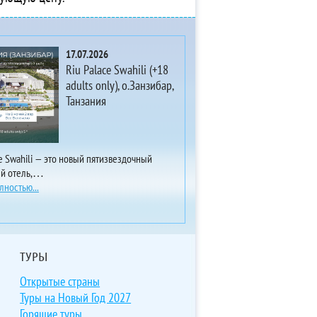
17.07.2026
Riu Palace Swahili (+18
adults only), о.Занзибар,
Танзания
ce Swahili — это новый пятизвездочный
ый отель,…
лностью...
ТУРЫ
Открытые страны
Туры на Новый Год 2027
Горящие туры