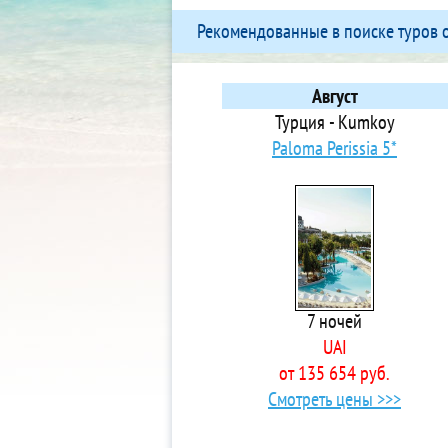
Кестель
3*
Рекомендованные в поиске туров 
Кизилагач
Ap
Кизилот
4*
Кириш
4*
Август
Конаклы
4* 
Турция - Kumkoy
Коньяалты
3*
Paloma Perissia 5*
Кумкой
3*
Кунду
4* 
Кушадасы
5* 
Лара
5* 
Манавгат
5* 
Мармарис
5*
7 ночей
Махмутлар
4* 
UAI
Обагель
5*
от 135 654 руб.
Окурджалар
4*
Смотреть цены >>>
Олюдениз
4* 
Сиде
5*