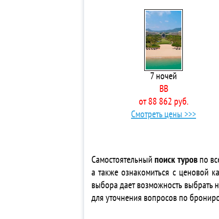
3* 
4*
4*
3*
3*
Ap
7 ночей
5*
BB
3*
от 88 862 руб.
4*
Смотреть цены >>>
3*
5*
3* 
Vil
Самостоятельный
поиск туров
по вс
4*
а также ознакомиться с ценовой ка
3*
выбора дает возможность выбрать 
3*
для уточнения вопросов по бронир
3*
3*