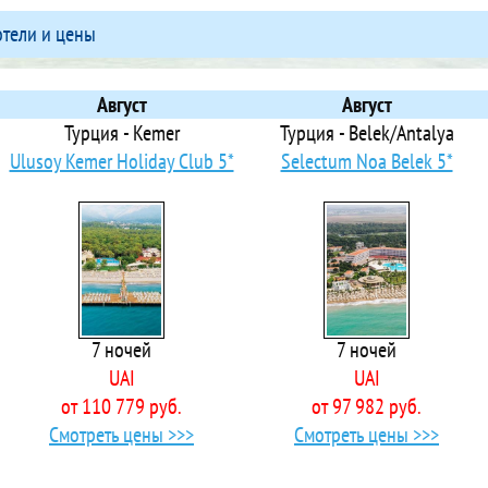
 Ada Dreams
отели и цены
ts Ada Dreams City
 Ada Julian Marmaris
 Ada Newday Resort Hotel
Август
Август
Ada Port Hotel - Adults Only
Турция - Kemer
Турция - Belek/Antalya
 Adaburnu Golmar Hotel
Ulusoy Kemer Holiday Club 5*
Selectum Noa Belek 5*
 Adahan
Adalin Resort Hotel
Adalya Artside
Adalya Bliss
Adalya Elite Lara Hotel
 Adalya Ocean Deluxe
7 ночей
7 ночей
Adalya Port Hotel
UAI
UAI
 Adam & Eve
от 110 779 руб.
от 97 982 руб.
 Address Residence
Смотреть цены >>>
Смотреть цены >>>
Adella Side Hotel
 Adenya Hotel & Resort