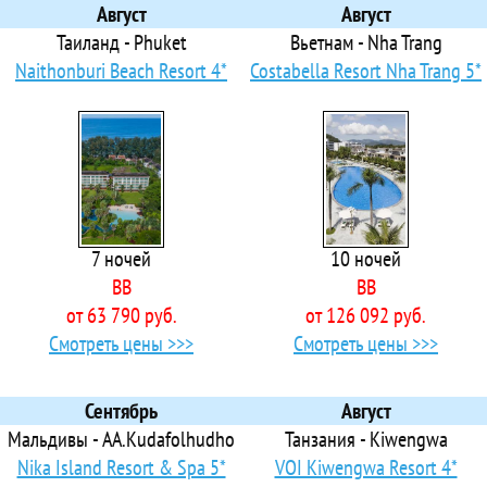
 Adin Beach Hotel
Август
Август
Adler
Таиланд - Phuket
Вьетнам - Nha Trang
Adora Apart
Naithonburi Beach Resort 4*
Costabella Resort Nha Trang 5*
 Adora Calma Beach Hotel
 Adora Garden
 Adora Resort
 Adrasan Arkadas
 Adrasan Beltom Beach
 Adrasan Deniz Hotel
7 ночей
10 ночей
 Adrasan Klados
BB
BB
 Adrasan Papirus Hotel
от 63 790 руб.
от 126 092 руб.
 Adresim
Смотреть цены >>>
Смотреть цены >>>
 Aegean Park Hotel
 Aegean Princess
 Aes Club
Сентябрь
Август
Afflon Hotels Loft City
Мальдивы - AA.Kudafolhudho
Танзания - Kiwengwa
 Af-Ra Hotel
Nika Island Resort & Spa 5*
VOI Kiwengwa Resort 4*