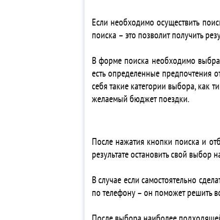
4*
Если необходимо осуществить поиск
4* 
поиска – это позволит получить ре
5*
5*
В форме поиска необходимо выбрать 
4*
есть определенные предпочтения от
5*
себя такие категории выбора, как т
3*
желаемый бюджет поездки.
3*
3*
3*
5* 
После нажатия кнопки поиска и от
5* 
результате остановить свой выбор 
5* 
5*
В случае если самостоятельно сдела
5* 
по телефону – он поможет решить в
4* 
4*
После выбора наиболее подходящей