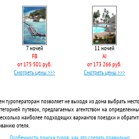
Afsa Via Terra Sunrise
 Afytos Bodrum City
 Afytos Bodrum Hotel
 AG Hotels Antalya
 Agon Hotel
ts Agva Apart Hotel
7 ночей
11 ночей
 Ahama
FB
AI
 Ahsen Hotel
от 175 501 руб.
от 173 266 руб.
 Akalia Resort & Spa Hotel
Смотреть цены >>>
Смотреть цены >>>
 Akalia Suite Hotel & Spa
 Akana Cennet Koyu Bodrum
Akasia Resort
las Akasya Villa
ем туроператорам позволяет не выходя из дома выбрать место
 Akbulut Hotel & Spa
тегорией путевок, предлагаемых агентством на определенны
 Akdeniz Apart Hotel
несколько наиболее подходящих вариантов поездки и обратит
 Akdeniz Beach
ованию отеля.
 Akdeniz Hotel
 Akdora Elite Hotel & Spa
Особенности поиска туров: как это сделать правильно