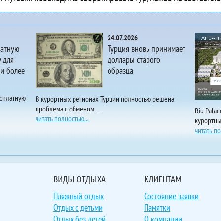
Aktas
 Aktur Residence
 Akvaryum Beach Hotel
24.07.2026
Akya Apart
латную
Турция вновь принимает
ts Akyaka Nehir Butik Otel
 для
доллары старого
 и более
образца
 Alaaddin Beach Hotel
 Alaiye Kleopatra Hotel & Apart
 Alaiye Resort & Spa Hotel
есплатную
В курортных регионах Турции полностью решена
проблема с обменом…
 Alan Xafira Deluxe Resort & Spa
Riu Pala
читать полностью...
курортн
Alanis
читать по
 Alanya Beach
 Alanya Dreams Apart
 Alanya Klas Hotel
las Alanya Luxury Villas
ВИДЫ ОТДЫХА
КЛИЕНТАМ
Alanya Parador Suit Hotel
Пляжный отдых
Состояние заявки
las Alanya Polat Holiday Village
Отдых с детьми
Памятки
Alanya Princess Suite
Отдых без детей
О компании