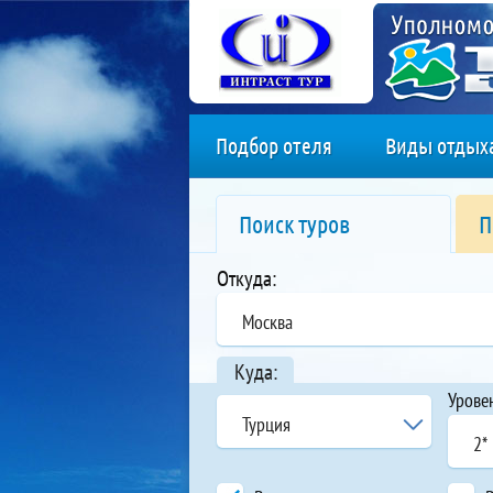
Подбор отеля
Виды отдых
Поиск туров
П
Откуда:
Москва
Куда:
Урове
Турция
2*