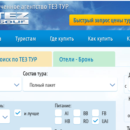
Быстрый запрос цены ту
а
Туристам
Где купить
Как купить
К
оиск по ТЕЗ ТУР
Отели - Бронь
Состав тура:
Полный пакет
с
нь:
Питание:
и лучше
AI
BB
FB
о
HB
RO
UAI
Т