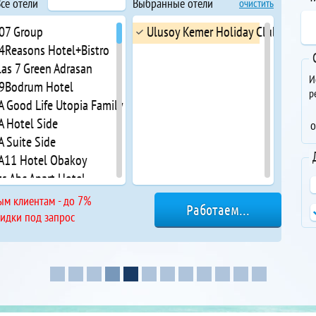
се отели
Выбранные отели
очистить
 07 Group
Ulusoy Kemer Holiday Club
 4Reasons Hotel+Bistro
las 7 Green Adrasan
И
 9Bodrum Hotel
р
A Good Life Utopia Family Resort
A Hotel Side
о
A Suite Side
 A11 Hotel Obakoy
ts Abc Apart Hotel
 Acanthus & Cennet Barut Collection
ым клиентам - до 7%
Acar Hotel Alanya
кидки под запрос
 ACG Hotels Orient Family
 Acropol Beach
 Acropol Of Bodrum Beach Hotel
 Acroter Hotel & Spa Datca
 Ada