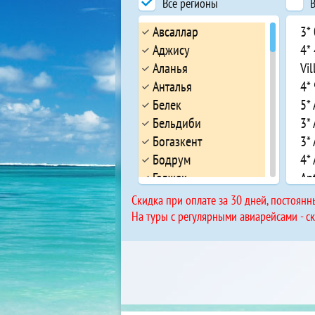
Все регионы
В
Авсаллар
3*
Аджису
4*
Аланья
Vil
Анталья
4*
Белек
5* 
Бельдиби
3* 
Богазкент
3* 
Бодрум
4*
Геджек
Ap
Гёйнюк
5*
Cкидка при оплате за 30 дней, постоянн
Илерибаши
4* 
На туры с регулярными авиарейсами - с
Инжекум
5*
Искелемевкии
3*
Кадрие
3*
Каргыджак
4*
Кемер
4*