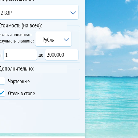
2 ВЗР
Стоимость (на всех):
скать и показывать
Рубль
езультаты в валюте:
т
до
Дополнительно:
Чартерные
Отель в стопе