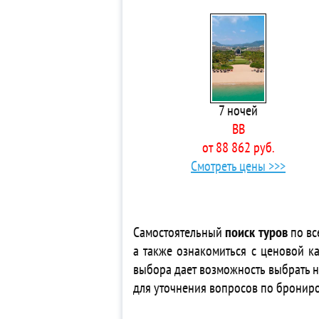
3* 
3*
3* 
4*
4*
3*
7 ночей
3*
BB
Ap
от 88 862 руб.
5*
Смотреть цены >>>
3*
4*
3*
5*
Самостоятельный
поиск туров
по вс
3* 
а также ознакомиться с ценовой ка
Vil
выбора дает возможность выбрать 
4*
для уточнения вопросов по бронир
3*
3*