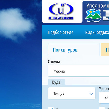
Подбор отеля
Виды отдых
Поиск туров
П
Откуда:
Москва
Куда:
Урове
Турция
4*