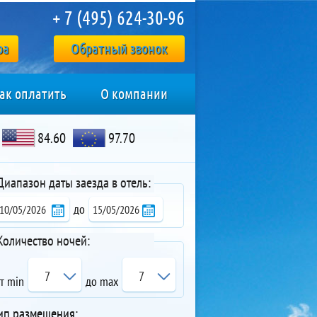
+ 7 (495) 624-30-96
ра
Обратный звонок
ак оплатить
О компании
84.60
97.70
Диапазон даты заезда в отель:
до
Количество ночей:
7
7
т min
до max
ип размещения: