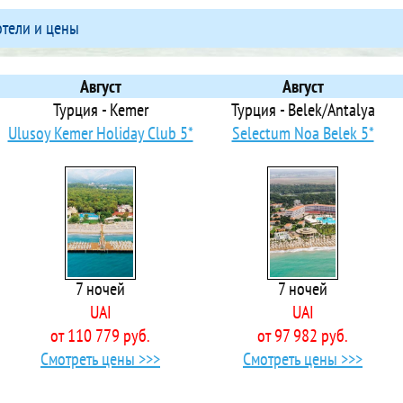
 Acroter Hotel & Spa Datca
отели и цены
 Ada
 Ada Dreams
ts Ada Dreams City
Август
Август
 Ada Julian Marmaris
Турция - Kemer
Турция - Belek/Antalya
 Ada Newday Resort Hotel
Ulusoy Kemer Holiday Club 5*
Selectum Noa Belek 5*
Ada Port Hotel - Adults Only
 Adaburnu Golmar Hotel
 Adahan
Adalin Resort Hotel
Adalya Artside
Adalya Bliss
7 ночей
7 ночей
Adalya Elite Lara Hotel
UAI
UAI
 Adalya Ocean Deluxe
от 110 779 руб.
от 97 982 руб.
Adalya Port Hotel
Смотреть цены >>>
Смотреть цены >>>
 Adam & Eve
 Address Residence