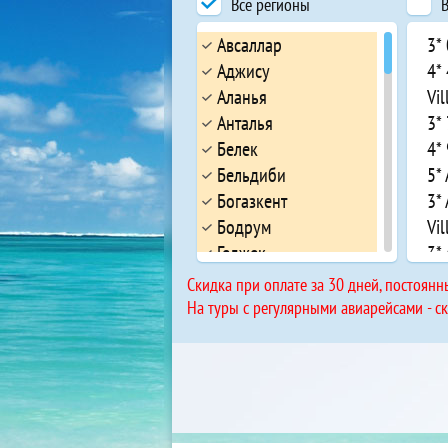
Все регионы
В
Авсаллар
3*
Аджису
4*
Аланья
Vil
Анталья
3*
Белек
4*
Бельдиби
5* 
Богазкент
3* 
Бодрум
Vil
Геджек
3* 
Гёйнюк
4*
Cкидка при оплате за 30 дней, постоянн
Илерибаши
Ap
На туры с регулярными авиарейсами - с
Инжекум
5*
Искелемевкии
4* 
Кадрие
5*
Каргыджак
3*
Кемер
3*