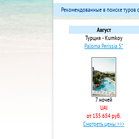
Кестель
4*
Рекомендованные в поиске туров 
Кизилагач
4*
Кизилот
3*
Кириш
Ap
Август
Конаклы
4*
Турция - Kumkoy
Коньяалты
4*
Paloma Perissia 5*
Кумкой
4* 
Кунду
3*
Кушадасы
3*
Лара
4* 
Манавгат
5* 
Мармарис
5* 
7 ночей
Махмутлар
5* 
UAI
Обагель
5*
от 135 654 руб.
Окурджалар
4* 
Смотреть цены >>>
Олюдениз
5*
Сиде
4*