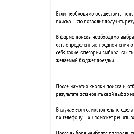
3*
Если необходимо осуществить поиск
3*
поиска – это позволит получить ре
3*
4*
В форме поиска необходимо выбрать 
4* 
есть определенные предпочтения от
5*
себя такие категории выбора, как т
5*
желаемый бюджет поездки.
4*
5*
3*
3*
После нажатия кнопки поиска и от
3*
результате остановить свой выбор 
3*
5* 
В случае если самостоятельно сдела
5* 
по телефону – он поможет решить в
5* 
5*
После выбора наиболее подходящей