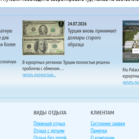
Akra Sorgun Tui Blue Sensatori
Akra V
 Akropol
24.07.2026
Aktas
латную
Турция вновь принимает
 Aktur Residence
 для
доллары старого
 и более
образца
 Akvaryum Beach Hotel
Akya Apart
ts Akyaka Nehir Butik Otel
есплатную
В курортных регионах Турции полностью решена
проблема с обменом…
 Alaaddin Beach Hotel
Riu Pala
читать полностью...
курортн
 Alaiye Kleopatra Hotel & Apart
читать по
 Alaiye Resort & Spa Hotel
 Alan Xafira Deluxe Resort & Spa
Alanis
 Alanya Beach
ВИДЫ ОТДЫХА
КЛИЕНТАМ
 Alanya Dreams Apart
Пляжный отдых
Состояние заявки
 Alanya Klas Hotel
Отдых с детьми
Памятки
las Alanya Luxury Villas
Отдых без детей
О компании