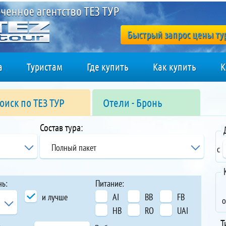
Быстрый запрос цены ту
а
Туристам
Где купить
Как купить
К
оиск по ТЕЗ ТУР
Отели - Бронь
Состав тура:
Полный пакет
с
нь:
Питание:
и лучше
AI
BB
FB
о
HB
RO
UAI
Т