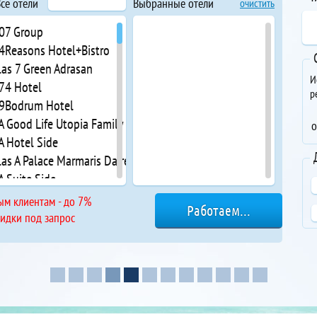
се отели
Выбранные отели
очистить
 07 Group
 4Reasons Hotel+Bistro
las 7 Green Adrasan
И
 74 Hotel
р
 9Bodrum Hotel
A Good Life Utopia Family Resort
о
A Hotel Side
las A Palace Marmaris Daire
A Suite Side
 A11 Hotel Obakoy
ым клиентам - до 7%
ts Abc Apart Hotel
кидки под запрос
 Acanthus & Cennet Barut Collection
Acar Hotel Alanya
 ACG Hotels Orient Family
 Acropol Beach
 Acropol Of Bodrum Beach Hotel