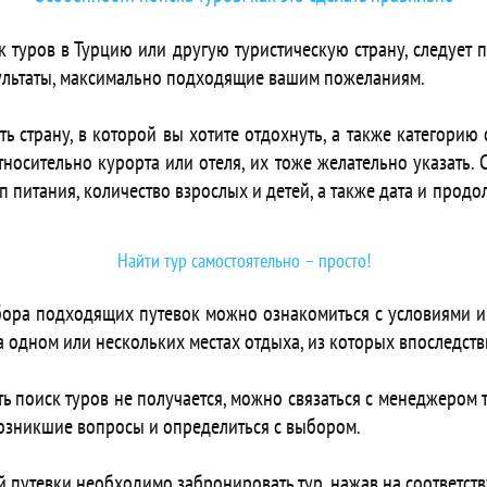
 Akdeniz Beach
 туров в Турцию или другую туристическую страну, следует
 Akdeniz Hotel
зультаты, максимально подходящие вашим пожеланиям.
 Akdora Elite Hotel & Spa
 Akdora Resort Hotel & Spa
страну, в которой вы хотите отдохнуть, а также категорию от
Akin Paradise
носительно курорта или отеля, их тоже желательно указать. 
 AKKA Alinda
ип питания, количество взрослых и детей, а также дата и продо
 Akka Antedon
 Akka Hotels Claros
 Akka Residence
Найти тур самостоятельно – просто!
 Akkan Beach Hotel
 Akkan Hotel Marina
бора подходящих путевок можно ознакомиться с условиями и
 Akkan Luxury Hotel
на одном или нескольких местах отдыха, из которых впоследс
 Akkent Garden Hotel & Mandalin Bistro
Akra Fethiye The Residence Tui Blue Sensatori
ть поиск туров не получается, можно связаться с менеджером 
Akra Fethiye Tui Blue Sensatori
озникшие вопросы и определиться с выбором.
Akra Hotel
 Akra Kemer
 путевки необходимо забронировать тур, нажав на соответст