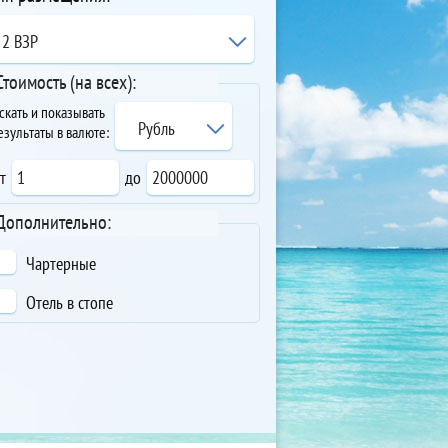
2 ВЗР
Стоимость (на всех):
скать и показывать
Рубль
езультаты в валюте:
т
до
Дополнительно:
Чартерные
Отель в стопе