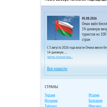
5* 
4* 
4*
05.08.2026
3* 
Оман ввёл бесп
4*
14-дневную визу
туристов из 100
3*
стран
3* 
Ap
С 3 августа 2026 года власти Омана ввели б
14-дневную…
3*
читать полностью...
4*
5*
Все новости
5*
4* 
3*
СТРАНЫ
3*
Турция
Италия
4*
Испания
Болгария
Vil
Тайланд
Мексика