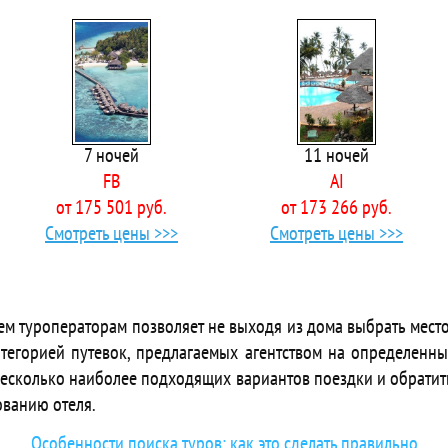
Afflon Hotels Loft City
 Af-Ra Hotel
Afsa Via Terra Sunrise
 Afytos Bodrum City
 Afytos Bodrum Hotel
 AG Hotels Antalya
7 ночей
11 ночей
 Agon Hotel
FB
AI
ts Agva Apart Hotel
от 175 501 руб.
от 173 266 руб.
 Ahama
Смотреть цены >>>
Смотреть цены >>>
 Ahsen Hotel
 Akalia Resort & Spa Hotel
 Akalia Suite Hotel & Spa
 Akana Cennet Koyu Bodrum
ем туроператорам позволяет не выходя из дома выбрать место
Akasia Resort
тегорией путевок, предлагаемых агентством на определенны
las Akasya Villa
несколько наиболее подходящих вариантов поездки и обратит
 Akbulut Hotel & Spa
ованию отеля.
 Akdas
 Akdeniz Apart Hotel
Особенности поиска туров: как это сделать правильно