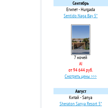
Соргун
4* 
Сентябрь
Ташлыбурун
5*
Египет - Hurgada
Текирова
4*
Sentido Naga Bay 5*
Титрейенгёль
3* 
Тюрклер
3* 
Учкумтепеси
3*
Фетхие
3*
Финике
5*
Чамьюва
3*
7 ночей
Чолаклы
4*
AI
Эвренсеки
3*
от 94 644 руб.
4*
Смотреть цены >>>
4*
3*
3*
Август
3*
Китай - Sanya
4*
Sheraton Sanya Resort 5*