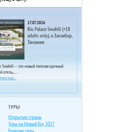
17.07.2026
Riu Palace Swahili (+18
adults only), о.Занзибар,
Танзания
ce Swahili — это новый пятизвездочный
ый отель,…
лностью...
ТУРЫ
Открытые страны
Туры на Новый Год 2027
Горящие туры