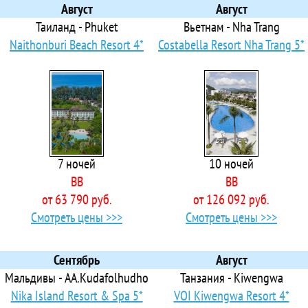
Adella Side Hotel
Август
Август
 Adenya Hotel & Resort
Таиланд - Phuket
Вьетнам - Nha Trang
 Adin Beach Hotel
Naithonburi Beach Resort 4*
Costabella Resort Nha Trang 5*
Adler
Adora Apart
 Adora Calma Beach Hotel
 Adora Garden
 Adora Resort
 Adrasan Arkadas
7 ночей
10 ночей
 Adrasan Beltom Beach
BB
BB
 Adrasan Deniz Hotel
от 63 790 руб.
от 126 092 руб.
 Adrasan Klados
Смотреть цены >>>
Смотреть цены >>>
 Adrasan Papirus Hotel
 Adresim
 Aegean Park Hotel
Сентябрь
Август
 Aegean Princess
Мальдивы - AA.Kudafolhudho
Танзания - Kiwengwa
 Aes Club
Nika Island Resort & Spa 5*
VOI Kiwengwa Resort 4*