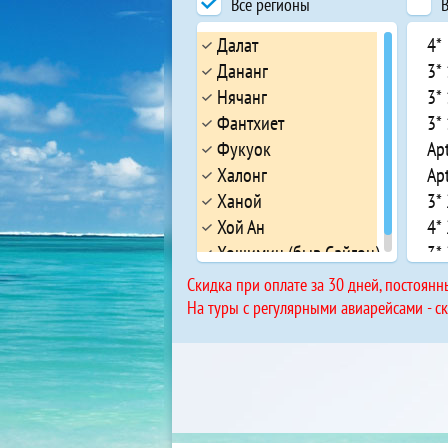
Все регионы
В
Далат
4*
Дананг
3*
Нячанг
3*
Фантхиет
3*
Фукуок
Ap
Халонг
Ap
Ханой
3*
Хой Ан
4*
Хошимин (быв.Сайгон)
3*
Vi
Cкидка при оплате за 30 дней, постоянн
4*
На туры с регулярными авиарейсами - с
3*
3*
3*
3*
4*