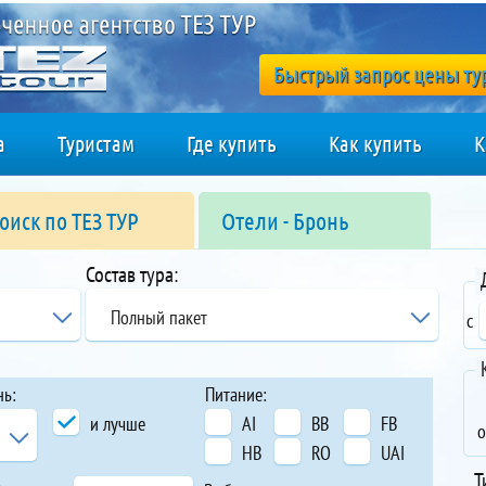
Быстрый запрос цены ту
а
Туристам
Где купить
Как купить
К
оиск по ТЕЗ ТУР
Отели - Бронь
Состав тура:
Полный пакет
с
нь:
Питание:
и лучше
AI
BB
FB
о
HB
RO
UAI
Т