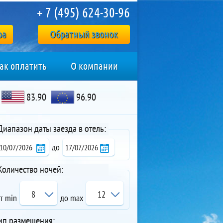
+ 7 (495) 624-30-96
ра
Обратный звонок
ак оплатить
О компании
83.90
96.90
Диапазон даты заезда в отель:
до
Количество ночей:
8
12
т min
до max
ип размещения: