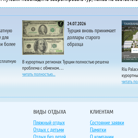
 Alanis Lodge
 Ale Nha Trang
Alibaba
24.07.2026
Alibu Resort
латную
Турция вновь принимает
 Alisa Hotel & Spa
 для
доллары старого
 и более
образца
Alisa Premier Cruise
Allegro Hoi An - A Little Luxury Hotel & Spa
 Allezboo Beach Resort & Spa
есплатную
В курортных регионах Турции полностью решена
проблема с обменом…
 Ally Beach Boutique Hotel
Riu Pala
читать полностью...
курортн
 Almanity Hoi An Resort & Spa
читать по
 Almanity Hoi An Wellness Resort
 Aloha Hotel Nha Trang
 Alova Gold Cruises Ha Long
 Altara Suites Da Nang
ВИДЫ ОТДЫХА
КЛИЕНТАМ
 Aluna Ben Thanh Hotel
Пляжный отдых
Состояние заявки
 Alyssa Da Nang Hotel
Отдых с детьми
Памятки
 Amana Hotel Phan Thiet
Отдых без детей
О компании