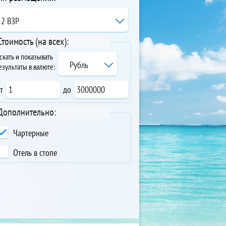
2 ВЗР
Стоимость (на всех):
скать и показывать
Рубль
езультаты в валюте:
т
до
Дополнительно:
Чартерные
Отель в стопе