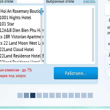
се отели
Выбранные отели
очистить
 Hoi An Rosemary Boutique Hotel & Spa.
 1001 Nights Hotel
 101 Star
И
 12A&B Dien Bien Phu Hanoi Hotel
р
ts 1BR Victorian Apartment River View D7
ts 22 Land Moon West Lake
о
 22Land Cloud Hotel
 22Land Residence Hotel & Spa Hanoi
 22land Residence Hotel (50 P. Trưong Cong Giai)
llas 3 Bedrooms private pool villa Phu Quoc
ым клиентам - до 7%
 54 homestay van mieu
кидки под запрос
 7S Hotel Rainy House
 95 Lam Son Hotel
 9Station Hostel & Bar Phu Quoc
 A & Em Corp Le Prince Hotel
 A La Carte Da Nang Beach