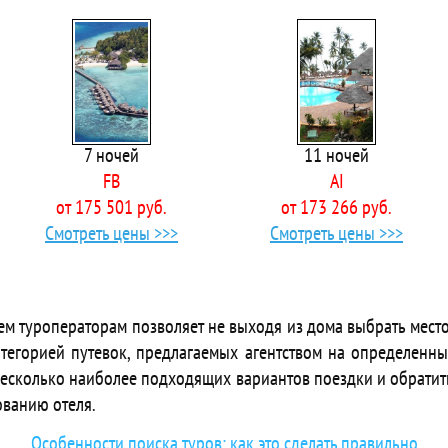
 Adamas Boutique Nha Trang
 Adamas Hanoi Hotel
Adela Boutique Hotel - Infinity Pool
 Adina Hotel
 Adonis Hotel Hanoi
Adora Art Hotel
7 ночей
11 ночей
 Adora Bay Ke Ga Beach Resort
FB
AI
 Adora Ben Thanh Hotel
от 175 501 руб.
от 173 266 руб.
 Adora Hotel
Смотреть цены >>>
Смотреть цены >>>
 Adora Mira Hotel
 Affa Boutique Hotel Hanoi
 Aha Residence Hotel Dien Bien Phu
ts AHA Thang Bom Apartment Da Nang
ем туроператорам позволяет не выходя из дома выбрать место
 Ahoy Hoi An Boutique Resort & Spa
тегорией путевок, предлагаемых агентством на определенны
 Aiden Saigon Hotel
несколько наиболее подходящих вариантов поездки и обратит
Ailen Garden Ii Hotel
ованию отеля.
 Aira Boutique Hanoi Hotel & Spa
 AIRA Boutique Hoi An Hotel & Spa
Особенности поиска туров: как это сделать правильно