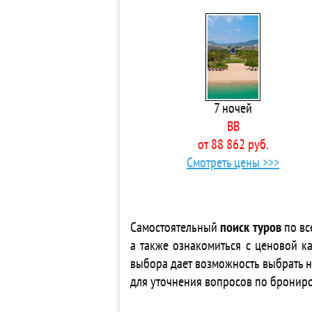
5*
3*
4* 
3*
3*
4* 
7 ночей
4*
BB
4*
от 88 862 руб.
3*
Смотреть цены >>>
4*
3*
3*
Ap
Самостоятельный
поиск туров
по вс
4*
а также ознакомиться с ценовой ка
3*
выбора дает возможность выбрать 
3* 
для уточнения вопросов по бронир
4*
3*