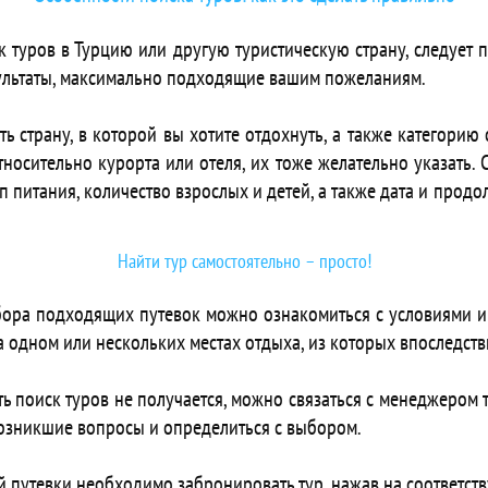
Aira Boutique Hoi An Hotel & Villa
 туров в Турцию или другую туристическую страну, следует
Airport Classic Hotel & Travel
зультаты, максимально подходящие вашим пожеланиям.
Airport Classic Hotel 2
Airport Saigon Hotel
страну, в которой вы хотите отдохнуть, а также категорию от
ts Airstar Hotel & Apartment
носительно курорта или отеля, их тоже желательно указать. 
 Akoya Saigon Central Hotel
ип питания, количество взрослых и детей, а также дата и продо
 Aladdin Hotel And Apartment
 Aladin Nha Trang
 Alagon City Hotel & Spa
Найти тур самостоятельно – просто!
 Alagon D`antique Hotel & Spa
 Alagon Saigon Hotel & Spa
бора подходящих путевок можно ознакомиться с условиями и
 Alagon Western Hotel
на одном или нескольких местах отдыха, из которых впоследс
 Alan Sea Da Nang
 Alana Nha Trang Beach
ть поиск туров не получается, можно связаться с менеджером 
 Alana Sea View Hotel
озникшие вопросы и определиться с выбором.
 Alani Hotel & Spa Danang
 Alani Sea View Hotel
 путевки необходимо забронировать тур, нажав на соответст