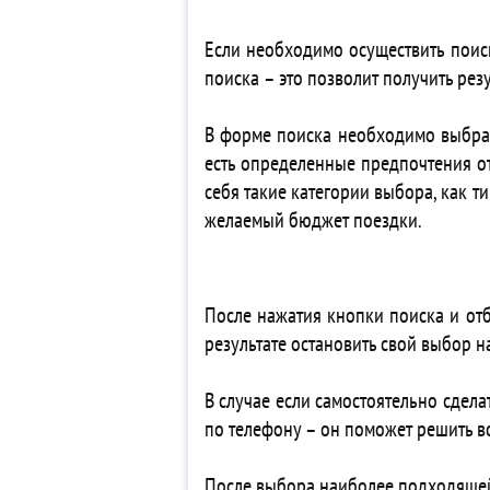
4* 
Если необходимо осуществить поиск
3* 
поиска – это позволит получить ре
3* 
3* 
В форме поиска необходимо выбрать 
Ap
есть определенные предпочтения от
3*
себя такие категории выбора, как т
3*
желаемый бюджет поездки.
3*
3*
4*
3*
После нажатия кнопки поиска и от
3*
результате остановить свой выбор 
4*
4*
В случае если самостоятельно сдела
3*
по телефону – он поможет решить в
3*
4*
После выбора наиболее подходящей