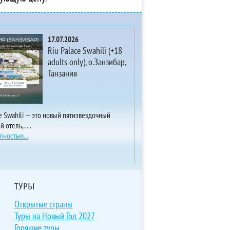
17.07.2026
Riu Palace Swahili (+18
adults only), о.Занзибар,
Танзания
ce Swahili — это новый пятизвездочный
ый отель,…
лностью...
ТУРЫ
Открытые страны
Туры на Новый Год 2027
Горящие туры