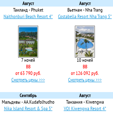
 A25 Hotel - 25 Truong Dinh
Август
Август
 A25 Hotel - 255 Le Thanh Ton
Таиланд - Phuket
Вьетнам - Nha Trang
 A25 Hotel - 274 De Tham
Naithonburi Beach Resort 4*
Costabella Resort Nha Trang 5*
 A25 Hotel - 46 Chau Long
 A25 Hotel - 55 Cach Mang Thang 8
 A25 Hotel - 55 Le Anh Xuan
 A25 Hotel - Hoang Dao Thuy
 A25 Hotel - Le Thi Hong Gam
 A25 Luxury Hotel
7 ночей
10 ночей
 A25 Luxury Hotel - 684 Minh Khai
BB
BB
 Aaron Hotel
от 63 790 руб.
от 126 092 руб.
Acacia Heritage Hotel
Смотреть цены >>>
Смотреть цены >>>
 Acnos Grand Hotel
 Acnos Hotel
 Acoustic Hotel & Spa
Сентябрь
Август
 Acqua Villa Nha Trang Managed By Alternaty
Мальдивы - AA.Kudafolhudho
Танзания - Kiwengwa
 Adaline Hotel & Suites
Nika Island Resort & Spa 5*
VOI Kiwengwa Resort 4*