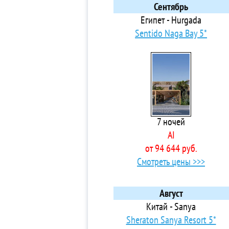
3*
Сентябрь
3*
Египет - Hurgada
3*
Sentido Naga Bay 5*
3*
3*
3*
3*
3*
4*
7 ночей
5*
AI
3*
от 94 644 руб.
4* 
Смотреть цены >>>
3*
3*
4*
Август
4*
Китай - Sanya
3*
Sheraton Sanya Resort 5*