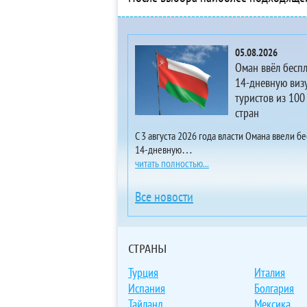
3*
3*
3* 
05.08.2026
5* 
Оман ввёл бесп
4*
14-дневную визу
туристов из 100
5* 
стран
4* 
4*
С 3 августа 2026 года власти Омана ввели б
14-дневную…
4*
читать полностью...
4*
4*
Все новости
4*
4*
5*
СТРАНЫ
3*
Турция
Италия
3*
Испания
Болгария
3*
Тайланд
Мексика