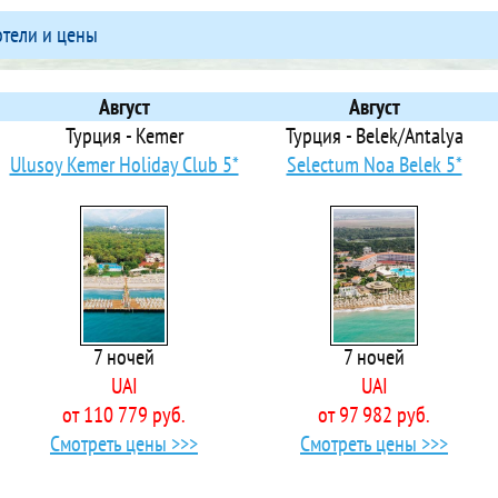
 A La Carte Halong Bay
отели и цены
 A&Em 19 Dong Du Hotel
 A&Em 44-46 Phan Boi Chau Hotel
 A&Em 46-48 Hai Ba Trung
Август
Август
 A&EM Art Hotel
Турция - Kemer
Турция - Belek/Antalya
 A&Em Hotel & Spa
Ulusoy Kemer Holiday Club 5*
Selectum Noa Belek 5*
 A&EM Saigon Hotel
 A&EM Signature Hotel
A1 Hill Hanoi Hotel
 A25 Hotel - 06 Truong Dinh
 A25 Hotel - 12 Ngo Sy Lien
 A25 Hotel - 137 Nguyen Du
7 ночей
7 ночей
 A25 Hotel - 15 Hang Than
UAI
UAI
 A25 Hotel - 15 Tran Quoc Toan
от 110 779 руб.
от 97 982 руб.
 A25 Hotel - 16 Mieu Dam
Смотреть цены >>>
Смотреть цены >>>
 A25 Hotel - 18 Nguyen Hy Quang
 A25 Hotel - 180 Nguyen Trai