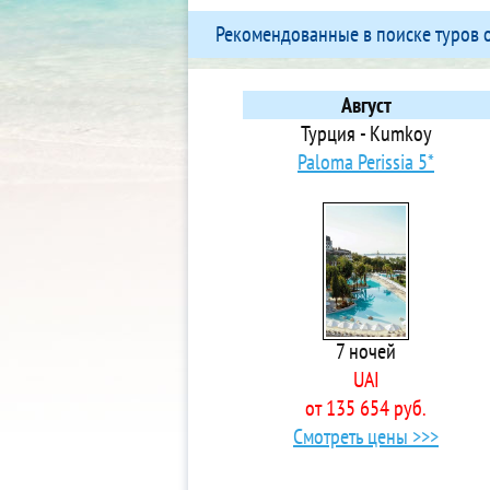
5*
Рекомендованные в поиске туров 
3*
3*
3*
Август
3*
Турция - Kumkoy
3*
Paloma Perissia 5*
4*
5*
3* 
3*
3*
3*
7 ночей
3*
UAI
3*
от 135 654 руб.
3*
Смотреть цены >>>
3*
3*