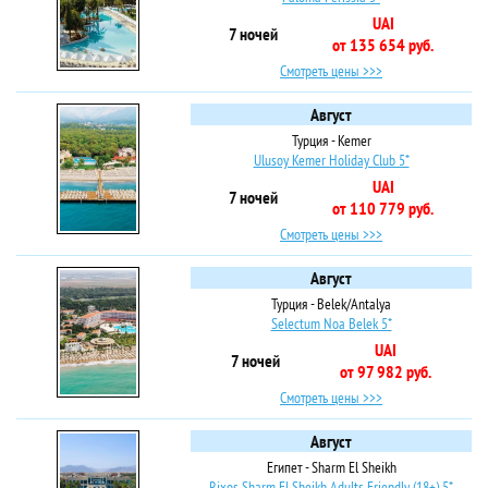
UAI
7 ночей
от 135 654 руб.
Смотреть цены >>>
Август
Турция - Kemer
Ulusoy Kemer Holiday Club 5*
UAI
7 ночей
от 110 779 руб.
Смотреть цены >>>
Август
Турция - Belek/Antalya
Selectum Noa Belek 5*
UAI
7 ночей
от 97 982 руб.
Смотреть цены >>>
Август
Египет - Sharm El Sheikh
Rixos Sharm El Sheikh Adults Friendly (18+) 5*