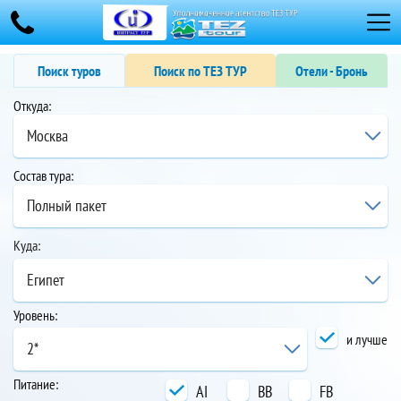
Поиск туров
Поиск по ТЕЗ ТУР
Отели - Бронь
Откуда:
Москва
Состав тура:
Полный пакет
Куда:
Египет
Уровень:
и лучше
2*
Питание:
AI
BB
FB