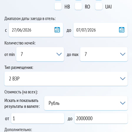
HB
RO
UAI
Диапазон даты заезда в отель:
с
до
Количество ночей:
7
7
от min
до max
Тип размещения:
2 ВЗР
Стоимость (на всех):
Искать и показывать
Рубль
результаты в валюте:
от
до
Дополнительно: