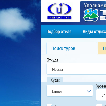
Подбор отеля
Виды отдых
Поиск туров
П
Откуда:
Москва
Куда:
Урове
Египет
2*