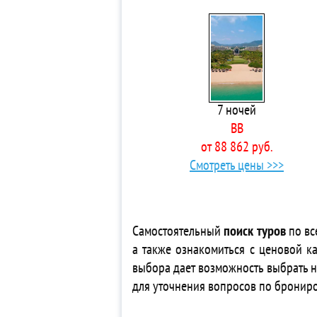
4*
4*
5*
5*
5*
4*
7 ночей
4*
BB
4* 
от 88 862 руб.
3*
Смотреть цены >>>
3*
4* 
3*
4* 
Самостоятельный
поиск туров
по вс
5*
а также ознакомиться с ценовой ка
4*
выбора дает возможность выбрать 
3*
для уточнения вопросов по бронир
4*
4*