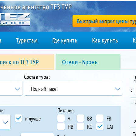
Быстрый запрос цены ту
а
Туристам
Где купить
Как купить
К
оиск по ТЕЗ ТУР
Отели - Бронь
Состав тура:
Полный пакет
с
нь:
Питание:
и лучше
AI
BB
FB
о
HB
RO
UAI
Т