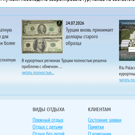
 Casa Mare Resort
Cataract Layalina Resort
 Cataract Sharm Resort
24.07.2026
Catherine Plaza
латную
Турция вновь принимает
 Cave`s Beach Resort
 для
доллары старого
 и более
образца
 Chalet Hostgool Chalets In Mirage Bay Resort & Aqua Park
 Charbel Hotel
Charm Life Paradise
есплатную
В курортных регионах Турции полностью решена
проблема с обменом…
 Charmillion Club Aqua Park
Riu Pala
читать полностью...
курортн
 Charmillion Club Resort
читать по
 Charmillion Gardens Aqua Park
Charmillion Sea Life Resort
 Cinderella Beach
 Cleopatra Luxury Resort
ВИДЫ ОТДЫХА
КЛИЕНТАМ
 Cleopatra Luxury Resort Makadi Bay
Пляжный отдых
Состояние заявки
 Cleopatra Luxury Resort Sharm - Adults Only
Отдых с детьми
Памятки
 Cleopatra Tsokkos
Отдых без детей
О компании