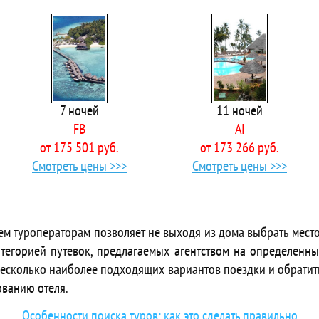
 Azzurra Sahl Hasheesh
 Barcelo Tiran Sharm
 Baron Palace Sahl Hasheesh
 Baron Palms Sharm El Sheikh (16+)
 Baron Resort Sharm El Sheikh
 Beach Albatros Resort
7 ночей
11 ночей
 Beach Safari Nubian Resort
FB
AI
BeachSafari Resort
от 175 501 руб.
от 173 266 руб.
 Bedouin Moon
Смотреть цены >>>
Смотреть цены >>>
 Beirut Hotel Hurghada
Bel Air Azur Resort
 Bella Rose Aqua Park Beach Resort
Bella Vista Resort
ем туроператорам позволяет не выходя из дома выбрать место
 Bellagio Aqua Park Beach Resort & Spa
тегорией путевок, предлагаемых агентством на определенны
 Bellagio Beach Resort & Spa
несколько наиболее подходящих вариантов поездки и обратит
 Biba Hotel
ованию отеля.
 Blend Club Aqua Resort
 Blend Elphistone Resort
Особенности поиска туров: как это сделать правильно