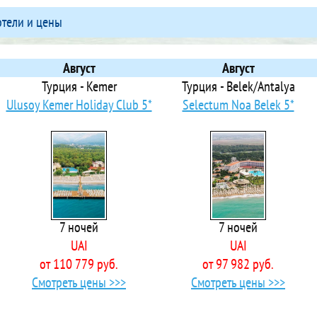
 Albatros Aqua Park Sharm
отели и цены
 Albatros Makadi Resort
 Albatros Sharm Resort
Alf Leila Boutique Hotel
Август
Август
Ali Baba Hotel
Турция - Kemer
Турция - Belek/Antalya
Ali Baba Palace
Ulusoy Kemer Holiday Club 5*
Selectum Noa Belek 5*
Ali Pasha Hotel
Alia Beach Resort
 Amar Sina Egyptian Village
 Amarante Garden Palms
 Amarina Abu Soma Resort & Aquapark
 Amarina Jannah Resort & Aqua Park
7 ночей
7 ночей
 Amarina Queen Resort Marsa Alam
UAI
UAI
 Amarina Sapphire Beach Resort (Adult Only +16)
от 110 779 руб.
от 97 982 руб.
 Amarina Star Resort & Aqua Park
Смотреть цены >>>
Смотреть цены >>>
 Amarina Sun Resort & Aqua Park
llas Amazing 4 Bedroom Villa