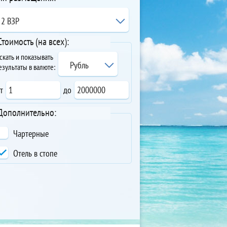
2 ВЗР
dly (18+)
Стоимость (на всех):
скать и показывать
Рубль
езультаты в валюте:
т
до
Дополнительно:
Чартерные
Отель в стопе