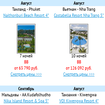
 AMC Royal Hotel & Spa
Август
Август
Amerotel Les Rois
Таиланд - Phuket
Вьетнам - Nha Trang
 Amigo Resort
Naithonburi Beach Resort 4*
Costabella Resort Nha Trang 5*
 Amira
 Amphoras Aqua Hotel
 Amphoras Beach
 Amphoras Blu Hotel
 Amwaj Beach Club Abu Soma
 Amwaj Oyoun Resort & Casino
7 ночей
10 ночей
 Ancient Sands Golf Resort
BB
BB
ts Apartment in Gouna Tawila The Butterfly
от 63 790 руб.
от 126 092 руб.
 Aqua Fun Hurghada
Смотреть цены >>>
Смотреть цены >>>
 Aquamarine Sun Flower Resort
Arabella Azur Resort
Arabia Azur Resort
Сентябрь
Август
Aurora Oriental Resort
Мальдивы - AA.Kudafolhudho
Танзания - Kiwengwa
Azur Club Resort
Nika Island Resort & Spa 5*
VOI Kiwengwa Resort 4*