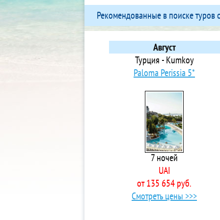
5*
Рекомендованные в поиске туров 
5*
4*
3* 
Август
4* 
Турция - Kumkoy
4* 
Paloma Perissia 5*
4* 
4* 
3*
4*
5*
5*
7 ночей
4*
UAI
5*
от 135 654 руб.
5*
Смотреть цены >>>
5*
Vi