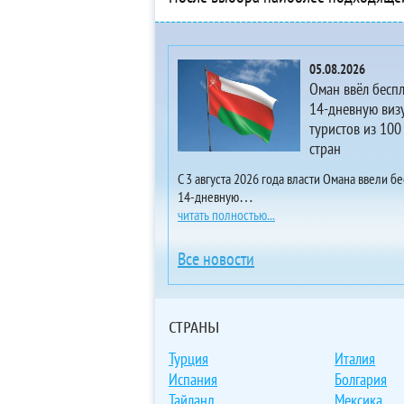
5*
3* 
4*
05.08.2026
3* 
Оман ввёл бесп
5*
14-дневную визу
туристов из 100
4*
стран
3*
4* 
С 3 августа 2026 года власти Омана ввели б
14-дневную…
5*
читать полностью...
5*
5*
Все новости
4* 
3*
5*
СТРАНЫ
5*
Турция
Италия
5*
Испания
Болгария
4*
Тайланд
Мексика