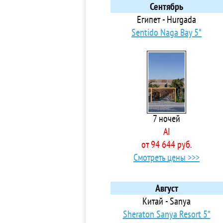
5*
Сентябрь
3* 
Египет - Hurgada
4*
Sentido Naga Bay 5*
3*
4*
5*
4*
4*
4*
7 ночей
5*
AI
Ap
от 94 644 руб.
3*
Смотреть цены >>>
4*
4* 
4* 
Август
5* 
Китай - Sanya
4* 
Sheraton Sanya Resort 5*