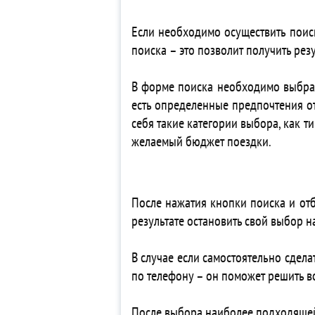
4*
Если необходимо осуществить поиск
3*
поиска – это позволит получить ре
4*
4* 
В форме поиска необходимо выбрать 
Ap
есть определенные предпочтения от
Ap
себя такие категории выбора, как т
3*
желаемый бюджет поездки.
5*
4*
4*
4*
После нажатия кнопки поиска и от
3* 
результате остановить свой выбор 
Ap
Ap
В случае если самостоятельно сдела
4* 
по телефону – он поможет решить в
5*
5*
После выбора наиболее подходящей