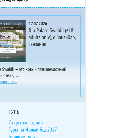
17.07.2026
Riu Palace Swahili (+18
adults only), о.Занзибар,
Танзания
ce Swahili — это новый пятизвездочный
ый отель,…
лностью...
ТУРЫ
Открытые страны
Туры на Новый Год 2027
Горящие туры