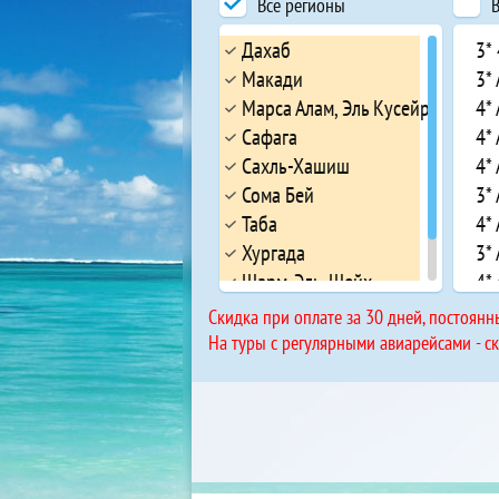
Все регионы
В
Дахаб
3*
Макади
3*
Марса Алам, Эль Кусейр
4*
Сафага
4*
Сахль-Хашиш
4* 
Сома Бей
3* 
Таба
4*
Хургада
3*
Шарм-Эль-Шейх
4*
Эль Гуна
5* 
Cкидка при оплате за 30 дней, постоянн
4* 
На туры с регулярными авиарейсами - с
3*
Ap
5*
4*
4* 