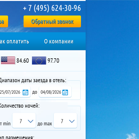
+ 7 (495) 624-30-96
ра
Обратный звонок
ак оплатить
О компании
84.60
97.70
Диапазон даты заезда в отель:
до
Количество ночей:
7
7
т min
до max
ип размещения: