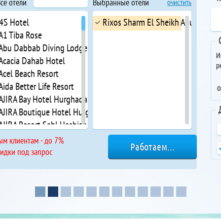
се отели
Выбранные отели
очистить
 4S Hotel
Rixos Sharm El Sheikh Adults Frien
 A1 Tiba Rose
 Abu Dabbab Diving Lodge
И
 Acacia Dahab Hotel
р
Acel Beach Resort
Aida Better Life Resort
о
 AJIRA Bay Hotel Hurghada Marina
 AJIRA Boutique Hotel Hurghada Marina
 AJIRA Resort Sahl Hashish
Akassia Swiss Resort
ым клиентам - до 7%
Al Bostan
кидки под запрос
 Al Diwan Resort
ts Al Dora Residence
 Al Kasr Sahl Hasheesh
 Aladdin Beach Resort
Albatros Aqua Blu Resort