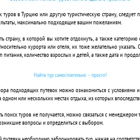
 Bliss Nada Beach Resort
 туров в Турцию или другую туристическую страну, следует
 Blue Beach Club
зультаты, максимально подходящие вашим пожеланиям.
 Blue House Hotel
Blue Reef Resort
страну, в которой вы хотите отдохнуть, а также категорию от
ts Blue Residence Dahab
носительно курорта или отеля, их тоже желательно указать. 
ts Bohohomes
ип питания, количество взрослых и детей, а также дата и продо
 Bravo Mount Verde
 Brayka Bay Resort
 Brayka Lagoon Resort
Найти тур самостоятельно – просто!
 Calimera Blend Paradise Resort
 Camel Dive Club & Hotel
бора подходящих путевок можно ознакомиться с условиями и
Captain's Inn
на одном или нескольких местах отдыха, из которых впоследс
ts Carlton Deluxe Residences & Apartments
ts Carlton Luxury Resort
ть поиск туров не получается, можно связаться с менеджером 
Carnelia
озникшие вопросы и определиться с выбором.
 Casa Blue Resort & Spa
 Casa Cook El Gouna (Adults Only 16+)
 путевки необходимо забронировать тур, нажав на соответст