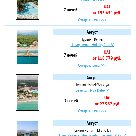
UAI
7 ночей
от 135 654 руб.
Смотреть цены >>>
Август
Турция - Kemer
Ulusoy Kemer Holiday Club 5*
UAI
7 ночей
от 110 779 руб.
Смотреть цены >>>
Август
Турция - Belek/Antalya
Selectum Noa Belek 5*
UAI
7 ночей
от 97 982 руб.
Смотреть цены >>>
Август
Египет - Sharm El Sheikh
Rixos Sharm El Sheikh Adults Friendly (18+) 5*