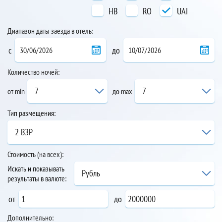
HB
RO
UAI
Диапазон даты заезда в отель:
с
до
Количество ночей:
7
7
от min
до max
Тип размещения:
2 ВЗР
Стоимость (на всех):
Искать и показывать
Рубль
результаты в валюте:
от
до
Дополнительно: