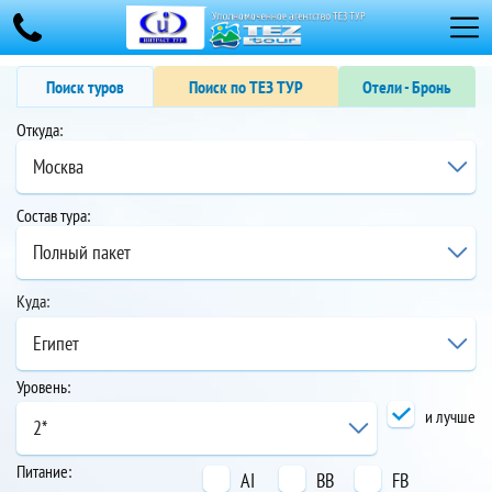
Поиск туров
Поиск по ТЕЗ ТУР
Отели - Бронь
Откуда:
Москва
Состав тура:
Полный пакет
Куда:
Египет
Уровень:
и лучше
2*
Питание:
AI
BB
FB