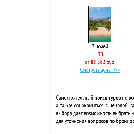
4*
5*
3* 
5*
5*
3*
7 ночей
3*
BB
4*
от 88 862 руб.
3*
Смотреть цены >>>
3*
3*
3* 
3*
Самостоятельный
поиск туров
по вс
3* 
а также ознакомиться с ценовой ка
3* 
выбора дает возможность выбрать 
5* 
для уточнения вопросов по бронир
4*
3* 