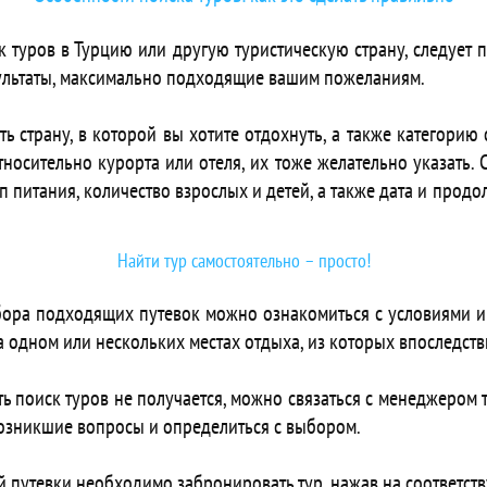
 Centara Grand Lagoon Maldives
 туров в Турцию или другую туристическую страну, следует
 Centara Mirage Lagoon Maldives
зультаты, максимально подходящие вашим пожеланиям.
 Centara Ras Fushi Resort & Spa Maldives
 Champa Central Hotel
страну, в которой вы хотите отдохнуть, а также категорию от
 Cheval Blanc Randheli
носительно курорта или отеля, их тоже желательно указать. 
 Cinnamon Dhonveli Maldives
ип питания, количество взрослых и детей, а также дата и продо
 Cinnamon Hakuraa Huraa Maldives
Clear Sky Inn
 CLUB BLU
Найти тур самостоятельно – просто!
 Club Faru
 Club Gabbiano
бора подходящих путевок можно ознакомиться с условиями и
 Club Kaafu Dhiffushi
на одном или нескольких местах отдыха, из которых впоследс
 Club Med Finolhu Villas
 Club Med Kani
ть поиск туров не получается, можно связаться с менеджером 
 Coco Bodu Hithi
озникшие вопросы и определиться с выбором.
 Coco Palm Dhuni Kolhu
Coco Prive Kuda Hithi Island
 путевки необходимо забронировать тур, нажав на соответст