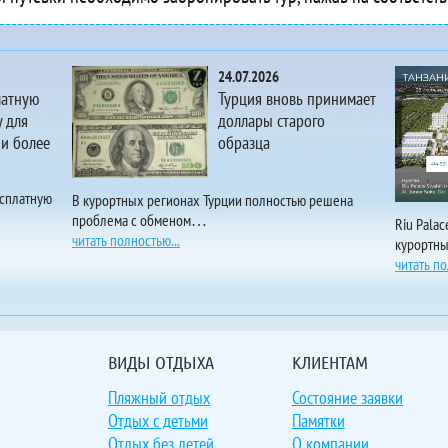
Coco Villa
Cocogiri Island Resort
 Coconut Tree Hulhuvilla Beach
24.07.2026
 Cocoon Maldives
латную
Турция вновь принимает
 Comfy Cool Breeze by eMzaz
 для
доллары старого
 и более
образца
 Como Cocoa Island
 Como Maalifushi
 Conrad Maldives Rangali Island
есплатную
В курортных регионах Турции полностью решена
проблема с обменом…
 Constance Halaveli Maldives
Riu Pala
читать полностью...
курортн
 Constance Moofushi
читать по
 Cora Cora Maldives
 Coral Grand Beach & Spa
 Coral Hotel and Spa
 Coral Queen Inn
ВИДЫ ОТДЫХА
КЛИЕНТАМ
 Crown Arena
Пляжный отдых
Состояние заявки
 Crown Beach Hotel Maldives
Отдых с детьми
Памятки
Crystal Beach Inn
Отдых без детей
О компании