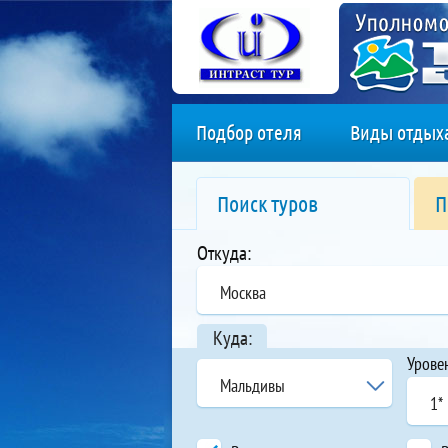
Подбор отеля
Виды отдых
Поиск туров
П
Откуда:
Москва
Куда:
Урове
Мальдивы
1*