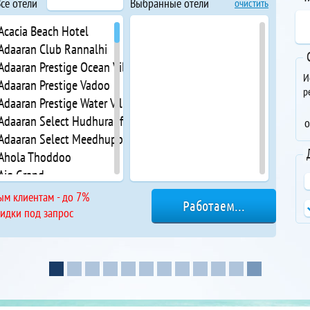
се отели
Выбранные отели
очистить
 Acacia Beach Hotel
 Adaaran Club Rannalhi
Adaaran Prestige Ocean Villas
И
 Adaaran Prestige Vadoo
р
Adaaran Prestige Water Villas
 Adaaran Select Hudhuranfushi
о
 Adaaran Select Meedhupparu
 Ahola Thoddoo
 Aig Grand
 AIMI Beach Hotel
ым клиентам - до 7%
Airport Beach Hotel
кидки под запрос
 Airport Comfort Inn Premium
Alafehi Retreat
Alila Kothaifaru Maldives
 Amazing View Guest House
 Amber Beach