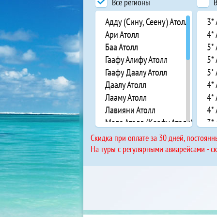
Все регионы
В
Адду (Сину, Сеену) Атолл
3*
Ари Атолл
4*
Баа Атолл
5* 
Гаафу Алифу Атолл
5*
Гаафу Даалу Атолл
5* 
Даалу Атолл
4*
Лааму Атолл
4*
Лавияни Атолл
4*
Мале Атолл (Каафу Атолл)
3*
Мииму Атолл
3*
Cкидка при оплате за 30 дней, постоянн
Ниландхи (Фаафу) Атолл
4* 
На туры с регулярными авиарейсами - с
Нону Аттол
3*
Раа Атолл
3* 
Расду Атолл
5* 
Северный Мале Атолл
3*
Таа Атолл
3*