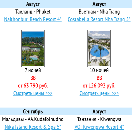
Ari Villa Sea View
Август
Август
 Ariston Dhangethi Inn
Таиланд - Phuket
Вьетнам - Nha Trang
 Ataraxis Grand and Spa
Naithonburi Beach Resort 4*
Costabella Resort Nha Trang 5*
Athiri Beach
Athiri Veli
las Athirige Private Villa
 Atmosphere Kanifushi Maldives
Atoll Explorer
Avani+ Fares Maldives Resort
7 ночей
10 ночей
 Aveyla Manta Village
BB
BB
 Avoca Inn
от 63 790 руб.
от 126 092 руб.
 Avyanna Gulhi Beach Hotel
Смотреть цены >>>
Смотреть цены >>>
 Ayada Maldives
 Ayala Ocean View
 Azuvia Beach Retreat
Сентябрь
Август
 Baani Hotel
Мальдивы - AA.Kudafolhudho
Танзания - Kiwengwa
 Baglioni Resort Maldives
Nika Island Resort & Spa 5*
VOI Kiwengwa Resort 4*