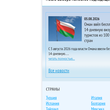
3* 
4* 
3*
05.08.2026
5*
Оман ввёл бесп
3*
14-дневную визу
туристов из 100
5*
стран
5*
5*
С 3 августа 2026 года власти Омана ввели б
14-дневную…
5*
читать полностью...
5*
5*
Все новости
4*
3*
3*
СТРАНЫ
3*
Турция
Италия
3*
Испания
Болгария
3* 
Тайланд
Мексика