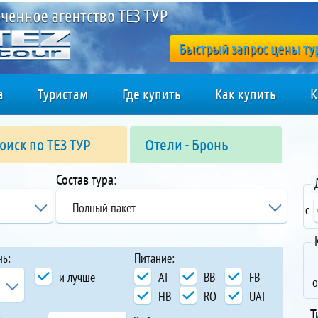
Быстрый запрос цены ту
а
Туристам
Где купить
Как купить
К
оиск по ТЕЗ ТУР
Отели - Бронь
Состав тура:
Полный пакет
с
нь:
Питание:
и лучше
AI
BB
FB
о
HB
RO
UAI
Т