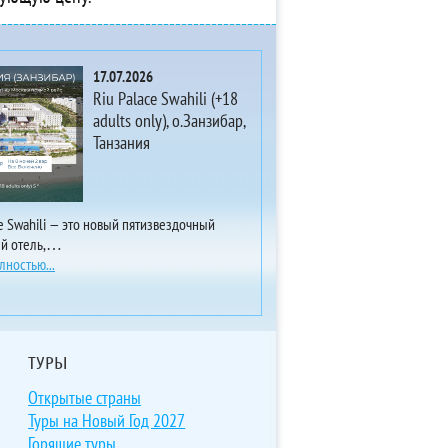
17.07.2026
Riu Palace Swahili (+18
adults only), о.Занзибар,
Танзания
ce Swahili — это новый пятизвездочный
ый отель,…
лностью...
ТУРЫ
Открытые страны
Туры на Новый Год 2027
Горящие туры