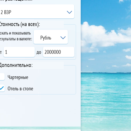
2 ВЗР
Стоимость (на всех):
скать и показывать
Рубль
езультаты в валюте:
т
до
Дополнительно:
Чартерные
Отель в стопе