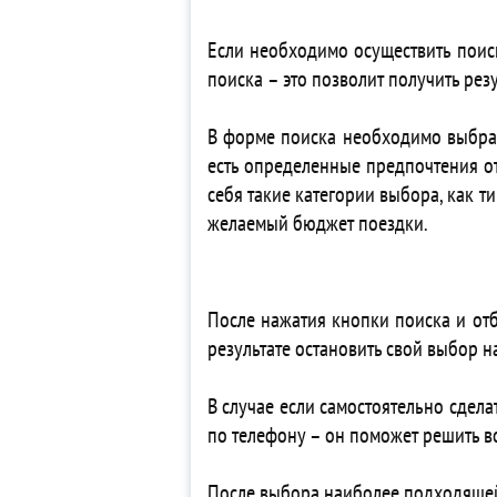
5*
Если необходимо осуществить поиск
4*
поиска – это позволит получить ре
4*
4*
В форме поиска необходимо выбрать 
5*
есть определенные предпочтения от
4*
себя такие категории выбора, как т
5*
желаемый бюджет поездки.
4* 
3*
4*
3*
После нажатия кнопки поиска и от
3*
результате остановить свой выбор 
5*
4*
В случае если самостоятельно сдела
5*
по телефону – он поможет решить в
5*
5* 
После выбора наиболее подходящей