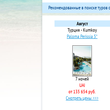
Хаа Алифу Атолл
3*
Рекомендованные в поиске туров 
Хувадху Атолл
5*
Шавияни Атолл
3*
Южный Мале Атолл
5*
Август
5*
Турция - Kumkoy
5*
Paloma Perissia 5*
5*
4*
5*
3*
3*
3*
7 ночей
3*
UAI
4*
от 135 654 руб.
3*
Смотреть цены >>>
4*
3*