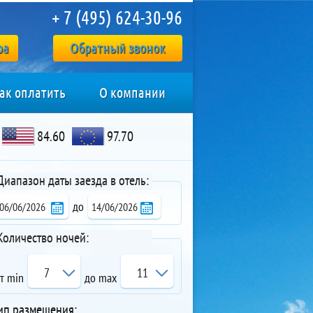
+ 7 (495) 624-30-96
ра
Обратный звонок
ак оплатить
О компании
84.60
97.70
Диапазон даты заезда в отель:
до
Количество ночей:
7
11
т min
до max
ип размещения: