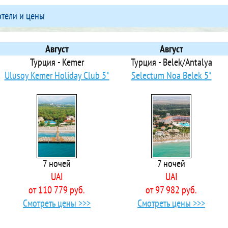
 Ameera Guest House Dhiffushi
отели и цены
 Amilla Maldives Resort and Residences
 Amra Palace Hotel & Spa
 Ananea Madivaru Maldives
Август
Август
 Anantara Dhigu Resort & Spa Maldives
Турция - Kemer
Турция - Belek/Antalya
 Anantara Kihavah Maldives Villas
Ulusoy Kemer Holiday Club 5*
Selectum Noa Belek 5*
 Anantara Veli Resort & Spa Maldives (Adults Only 18+)
 Angaga Island Resort & Spa
 Angsana Velavaru
 Aquaraa Maduvvari
 Araam Stay
 Araamu Holidays & Spa
7 ночей
7 ночей
 AraamView Maldives
UAI
UAI
 Arena Beach Hotel
от 110 779 руб.
от 97 982 руб.
 Arena Lodge Maldives
Смотреть цены >>>
Смотреть цены >>>
 Ari Grand Hotel & Spa
 Ari Heaven Thoddoo Maldives