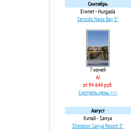
3* 
Сентябрь
3*
Египет - Hurgada
4*
Sentido Naga Bay 5*
3* 
3* 
Vil
5*
5* 
5* 
7 ночей
3*
AI
3*
от 94 644 руб.
4*
Смотреть цены >>>
5*
3*
4*
Август
3*
Китай - Sanya
5*
Sheraton Sanya Resort 5*