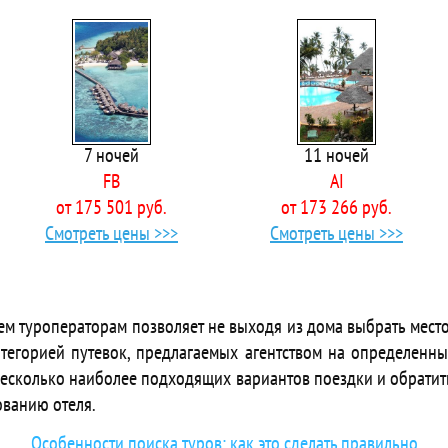
 Bandos Maldives
 Banyan Tree Vabbinfaru
Banyan Villa
 Barcelo Nasandhura Male
 Baros Maldives
 Beach Grand & Spa Premium
7 ночей
11 ночей
 Beach Home Kelaa
FB
AI
 Beach Hotel Dhigurah
от 175 501 руб.
от 173 266 руб.
 Beach Sunrise Inn
Смотреть цены >>>
Смотреть цены >>>
 Biosphere by Hawks Hotels Kamadhoo Baa Atoll
 Biyadoo Island Resort Maldives
Bliss Dhigurah
 Blue World Dharavandhoo
ем туроператорам позволяет не выходя из дома выбрать место
Bougainvillea Inn - Maldives
тегорией путевок, предлагаемых агентством на определенны
Boutique Beach All Inclusive Diving Hotel
несколько наиболее подходящих вариантов поездки и обратит
Brennia Kottefaru
ованию отеля.
 Canareef Resort Maldives
Casa Mia at Mathiveri
Особенности поиска туров: как это сделать правильно