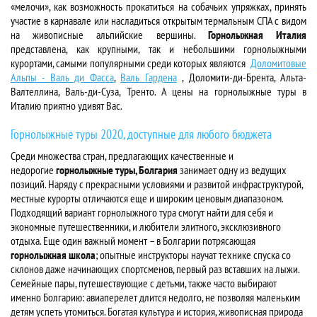
«мелочи», как возможность прокатиться на собачьих упряжках, принять
участие в карнавале или насладиться открытым термальным СПА с видом
на живописные альпийские вершины.
Горнолыжная Италия
представлена, как крупными, так и небольшими горнолыжными
курортами, самыми популярными среди которых являются
Доломитовые
Альпы - Валь ди Фасса
,
Валь Гардена
, Доломити-ди-Брента, Альта-
Валтеллина, Валь-ди-Суза, Тренто. А цены на горнолыжные туры в
Италию приятно удивят Вас.
Горнолыжные туры 2020, доступные для любого бюджета
Среди множества стран, предлагающих качественные и
недорогие
горнолыжные туры, Болгария
занимает одну из ведущих
позиций. Наряду с прекрасными условиями и развитой инфраструктурой,
местные курорты отличаются еще и широким ценовым диапазоном.
Подходящий вариант горнолыжного тура смогут найти для себя и
экономные путешественники, и любители элитного, эксклюзивного
отдыха. Еще один важный момент – в Болгарии потрясающая
горнолыжная школа
; опытные инструкторы научат технике спуска со
склонов даже начинающих спортсменов, первый раз вставших на лыжи.
Семейные пары, путешествующие с детьми, также часто выбирают
именно Болгарию: авиаперелет длится недолго, не позволяя маленьким
детям успеть утомиться. Богатая культура и история, живописная природа