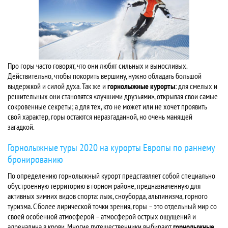
Про горы часто говорят, что они любят сильных и выносливых.
Действительно, чтобы покорить вершину, нужно обладать большой
выдержкой и силой духа. Так же и
горнолыжные курорты
: для смелых и
решительных они становятся «лучшими друзьями», открывая свои самые
сокровенные секреты; а для тех, кто не может или не хочет проявить
свой характер, горы остаются неразгаданной, но очень манящей
загадкой.
Горнолыжные туры 2020 на курорты Европы по раннему
бронированию
По определению горнолыжный курорт представляет собой специально
обустроенную территорию в горном районе, предназначенную для
активных зимних видов спорта: лыж, сноуборда, альпинизма, горного
туризма. С более лирической точки зрения, горы – это отдельный мир со
своей особенной атмосферой – атмосферой острых ощущений и
адреналина в крови. Многие путешественники выбирают
горнолыжные