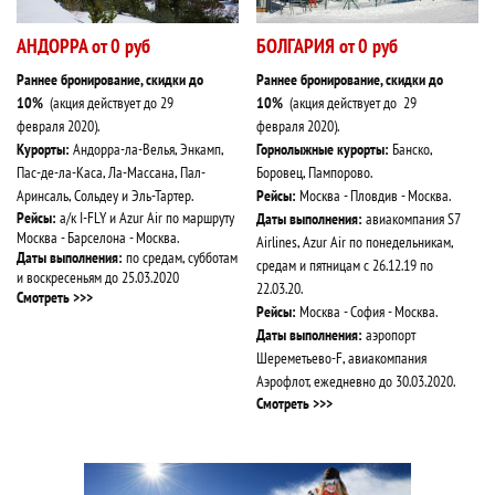
АНДОРРА от 0 руб
БОЛГАРИЯ от 0 руб
Раннее бронирование, скидки до
Раннее бронирование, скидки до
10%
(акция действует до
29
10%
(акция действует до
29
февраля
2020
).
февраля
2020
).
Курорты:
Андорра-ла-Велья, Энкамп,
Горнолыжные курорты:
Банско,
Пас-де-ла-Каса, Ла-Массана, Пал-
Боровец, Пампорово.
Аринсаль, Сольдеу и Эль-Тартер.
Рейсы:
Москва - Пловдив - Москва.
Рейсы:
а/к I-FLY и Azur Air по маршруту
Даты выполнения:
авиакомпания S7
Москва - Барселона - Москва.
Airlines, Azur Air по понедельникам,
Даты выполнения:
по средам, субботам
средам и пятницам с 26.12.19 по
и воскресеньям до 25.03.2020
22.03.20
.
Смотреть >>>
Рейсы:
Москва - София - Москва.
Даты выполнения:
аэропорт
Шереметьево-F, авиакомпания
Аэрофлот, ежедневно до 30.03.2020.
Смотреть >>>