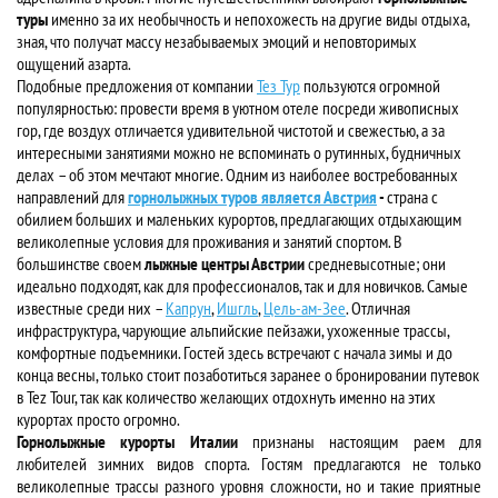
туры
именно за их необычность и непохожесть на другие виды отдыха,
зная, что получат массу незабываемых эмоций и неповторимых
ощущений азарта.
Подобные предложения от компании
Тез Тур
пользуются огромной
популярностью: провести время в уютном отеле посреди живописных
гор, где воздух отличается удивительной чистотой и свежестью, а за
интересными занятиями можно не вспоминать о рутинных, будничных
делах – об этом мечтают многие. Одним из наиболее востребованных
направлений для
горнолыжных туров является Австрия
-
страна с
обилием больших и маленьких курортов, предлагающих отдыхающим
великолепные условия для проживания и занятий спортом. В
большинстве своем
лыжные центры Австрии
средневысотные; они
идеально подходят, как для профессионалов, так и для новичков. Самые
известные среди них –
Капрун
,
Ишгль
,
Цель-ам-Зее
. Отличная
инфраструктура, чарующие альпийские пейзажи, ухоженные трассы,
комфортные подъемники. Гостей здесь встречают с начала зимы и до
конца весны, только стоит позаботиться заранее о бронировании путевок
в Tez Tour, так как количество желающих отдохнуть именно на этих
курортах просто огромно.
Горнолыжные курорты Италии
признаны настоящим раем для
любителей зимних видов спорта. Гостям предлагаются не только
великолепные трассы разного уровня сложности, но и такие приятные