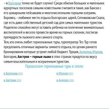
– в
Болгарии
точно не будет скучно! Среди обилия больших и маленьких
курортных поселков самыми известными считаются такие, как Банско с
его шикарными пейзажами и многочисленными горными озерами,
Боровец – любимое место отдыха болгарских царей, Ситняковская Скала,
где есть даже собственный детский сад для самых маленьких туристов.
Родители спокойно могут оставить ребенка на попечение внимательных
воспитателей и весело провести время на горных склонах, постигая
премудрости лыжного или санного спорта.
Тем, кто очень любит горнолыжные туры, туроператор Тез Тур готов
предложить отличные варианты зимнего отдыха, по ценам раннего
бронирования которые устроят любой бюджет. Турция,
Андорра
,
Италия
,
Болгария,
Австрия – горные лыжи
в этих странах придутся по вкусу
самым взыскательным и искушенным туристам.
Предлагаем горнолыжные туры в отели:
в Болгарию >>>
в Италию >>>
в Австрию >>>
в Андорру >>>