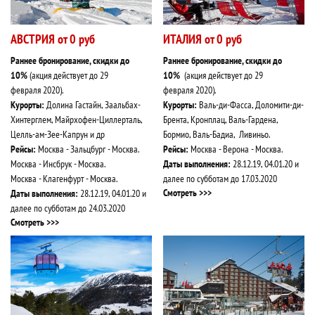
АВСТРИЯ от 0 руб
ИТАЛИЯ от 0 руб
Раннее бронирование, скидки до
Раннее бронирование, скидки до
10%
(акция действует до
29
10%
(акция действует до
29
февраля
2020
).
февраля
2020
).
Курорты:
Долина Гастайн, Заальбах-
Курорты:
Валь-ди-Фасса, Доломити-ди-
Хинтерглем, Майрхофен-Циллерталь,
Брента, Кронплац, Валь-Гардена,
Целль-ам-Зее-Капрун и др
Бормио, Валь-Бадиа, Ливиньо.
Рейсы:
Москва - Зальцбург - Москва.
Рейсы:
Москва - Верона - Москва.
Москва - Инсбрук - Москва.
Даты выполнения:
28
.12.19, 04.01.20 и
Москва - Клагенфурт - Москва.
далее по субботам до 17.03.2020
Смотреть >>>
Даты выполнения:
28
.12.19, 04.01.20 и
далее по субботам до 24.03.2020
Смотреть >>>