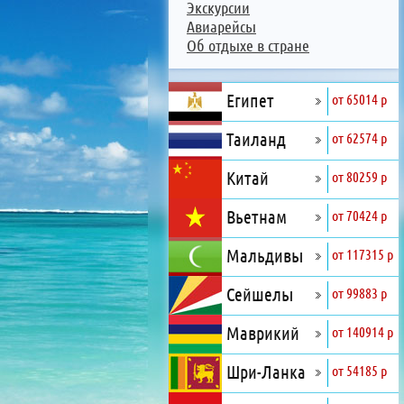
Экскурсии
Авиарейсы
Об отдыхе в стране
Египет
от 65014 р
Таиланд
от 62574 р
Китай
от 80259 р
Вьетнам
от 70424 р
Мальдивы
от 117315 р
Сейшелы
от 99883 р
Маврикий
от 140914 р
Шри-Ланка
от 54185 р