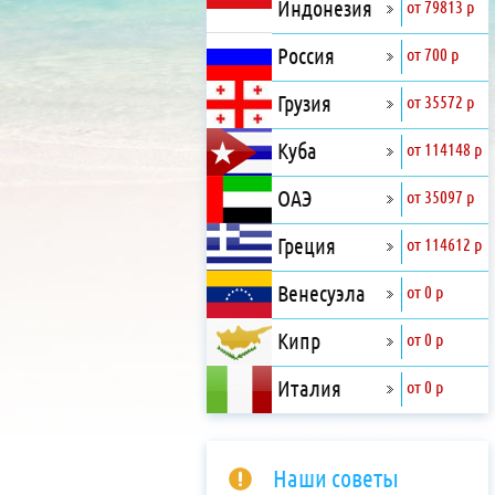
Индонезия
от 79813 р
Россия
от 700 р
Грузия
от 35572 р
Куба
от 114148 р
ОАЭ
от 35097 р
Греция
от 114612 р
Венесуэла
от 0 р
Кипр
от 0 р
Италия
от 0 р
Наши советы