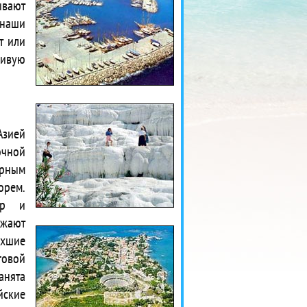
ывают
 наши
т или
дивую
Азией
очной
ерным
орем.
ор и
ужают
ухшие
говой
анята
йские