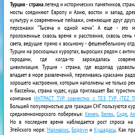
Турция - страна
легенд и исторических памятников, страна
мосты соединяют Европу и Азию, восток и запад, др
культуру и современные пейзажи, сменяющие друг друга
персонажи "Тысяча и одной ночи". А еще - это м
проложенные сквозь время и расстояния, сквозь семь 
света, ведущие прямо к восьмому - фешенебельному отд
Турции на роскошных курортах, выросших рядом с анти
городами, где когда-то зарождалась совреме
цивилизация. Турция - страна, где водопад удоволь
впадает в море развлечений, переливаясь красками радо
хорошего настроения, которым наполнены не только рек
и бассейны, страна чудес, куда приглашает Вас туристич
компания
ИНТРАСТ ТУР совместно с ТЕЗ ТУР (TEZ T
Большей популярностью для граждан СНГ пользуются ку
средиземноморского побережья:
Кемер
,
Белек
,
Сиде
,
Ал
Но в последнее время наблюдается рост спроса на
Эгейского моря:
Мармарис
,
Бодрум
и
Кушадасы
. Как пр