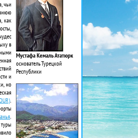
, чьи
евнюю
, как
осты,
чудес
ыху в
чными
Мустафа Кемаль Ататюрк
нная
основатель Турецкой
ствий
Республики
сти и
и, но
еская
OUR)
.
рорты
анья
.
 туры
авило