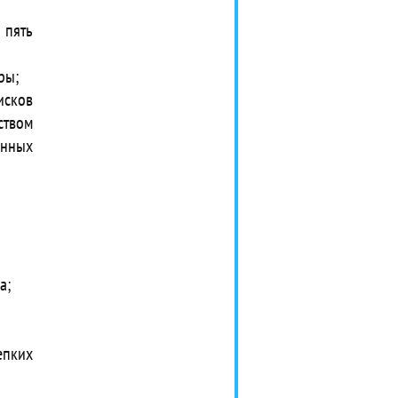
 пять
ры;
исков
ством
енных
а;
епких