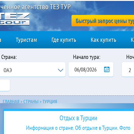
Быстрый запрос цены ту
а
Туристам
Где купить
Как купить
К
Страна:
Начало тура:
Ноч
ОАЭ
2
ГЛАВНАЯ
>
СТРАНЫ
>
ТУРЦИЯ
Отдых в Турции
Информация о стране. Об отдыхе в Турции. Фото