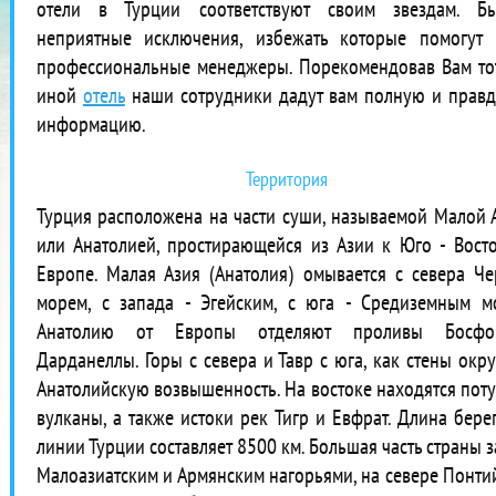
отели в Турции соответствуют своим звездам. Б
неприятные исключения, избежать которые помогут
профессиональные менеджеры. Порекомендовав Вам то
иной
отель
наши сотрудники дадут вам полную и прав
информацию.
Территория
Турция расположена на части суши, называемой Малой 
или Анатолией, простирающейся из Азии к Юго - Вост
Европе. Малая Азия (Анатолия) омывается с севера Ч
морем, с запада - Эгейским, с юга - Средиземным м
Анатолию от Европы отделяют проливы Босф
Дарданеллы. Горы с севера и Тавр с юга, как стены окр
Анатолийскую возвышенность. На востоке находятся пот
вулканы, а также истоки рек Тигр и Евфрат. Длина бере
линии Турции составляет 8500 км. Большая часть страны з
Малоазиатским и Армянским нагорьями, на севере Понти