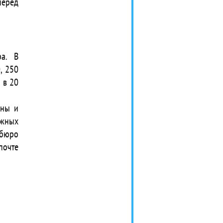
перед
ра. В
, 250
 в 20
ины и
ожных
 бюро
почте