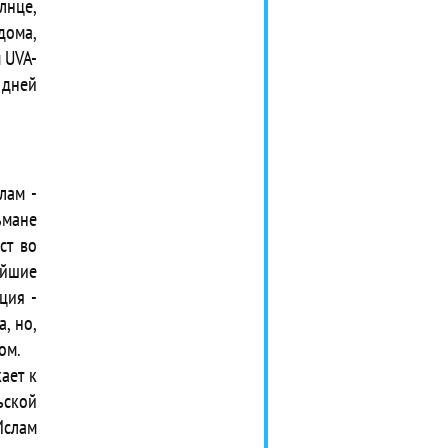
лнце,
ома,
 UVA-
 дней
лам -
ьмане
ст во
йшие
ция -
а, но,
ом.
ает к
ьской
Ислам