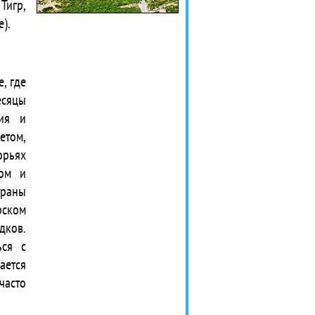
Тигр,
).
, где
есяцы
лия и
етом,
орьях
том и
траны
рском
дков.
ься с
ется
часто