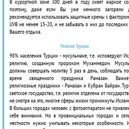
В курортной зоне 300 дней в году сияет жаркое со
поэтому, даже если Вы уже немного загорели д
рекомендуется использовать защитные кремы с фактором
UVB не менее 15-20, и не забывать о них до последних
Вашего отдыха.
Религия Турции
98% населения Турции - мусульмане, т.е. исповедуют Ис
религию, созданную пророком Мухаммедом. Мусул
должны совершать молитву 5 раз в день, соблюдать по
время священного праздника Рамазан. Важне
религиозные праздники - Рамазан и Кубран Байран. Тур
светское государство, т.е. религия отделена от государств
не смотря на это, многие сферы жизни проникнуты Ислам
В больших городах человек с фотоаппаратом не привлек
себе внимания. Но в провинциальных городах и сел
местности нужно учитывать некоторые особенности. 