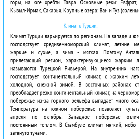
горы, на юге хребты Тавра. Основные реки: Евфрат, 
Кызыл-Ирмак, Сакарья. Крупные озера: Ван и Туз (соленые
Климат в Турции.
Климат Турции варьируется по регионам. На западе и юге
господствует средиземноморский климат, летние м
жаркие и сухие, а зима - мягкая. Поэтому Анта
прилегающий регион, характеризующиеся жарким л
называются Турецкой Ривьерой. На внутренних наг
господствует континентальный климат, с жарким ле
холодной, снежной зимой. В восточных районах с
преобладает резко континентальный климат, на черномо
побережье из-за горного рельефа выпадает много оса
Температура на южном побережье позволяет купат
апреля по октябрь. Западное побережье отлича
постоянным теплом. В Стамбуле климат мягкий, небо 
затянуто тучами.