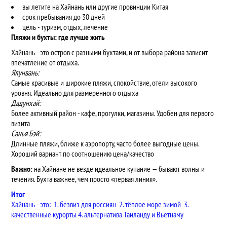
вы летите на Хайнань или другие провинции Китая
срок пребывания до 30 дней
цель - туризм, отдых, лечение
Пляжи и бухты: где лучше жить
Хайнань - это остров с разными бухтами, и от выбора района зависит
впечатление от отдыха.
Ялунвань:
Самые красивые и широкие пляжи, спокойствие, отели высокого
уровня. Идеально для размеренного отдыха
Дадунхай:
Более активный район - кафе, прогулки, магазины. Удобен для первого
визита
Санья Бэй:
Длинные пляжи, ближе к аэропорту, часто более выгодные цены.
Хороший вариант по соотношению цена/качество
Важно:
на Хайнане не везде идеальное купание — бывают волны и
течения. Бухта важнее, чем просто «первая линия».
Итог
Хайнань - это: 1. безвиз для россиян 2. тёплое море зимой 3.
качественные курорты 4. альтернатива Таиланду и Вьетнаму