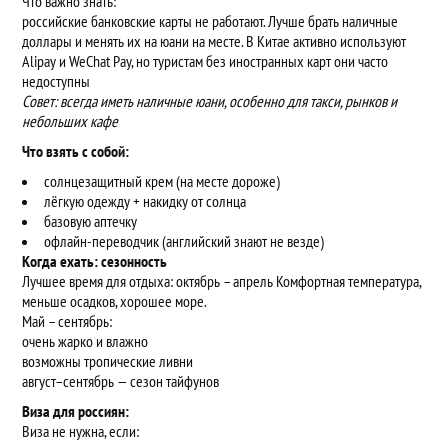
Что важно знать:
российские банковские карты не работают. Лучше брать наличные
доллары и менять их на юани на месте. В Китае активно используют
Alipay и WeChat Pay, но туристам без иностранных карт они часто
недоступны
Совет: всегда иметь наличные юани, особенно для такси, рынков и
небольших кафе
Что взять с собой:
солнцезащитный крем (на месте дороже)
лёгкую одежду + накидку от солнца
базовую аптечку
офлайн-переводчик (английский знают не везде)
Когда ехать: сезонность
Лучшее время для отдыха: октябрь – апрель Комфортная температура,
меньше осадков, хорошее море.
Май – сентябрь:
очень жарко и влажно
возможны тропические ливни
август–сентябрь — сезон тайфунов
Виза для россиян:
Виза не нужна, если: