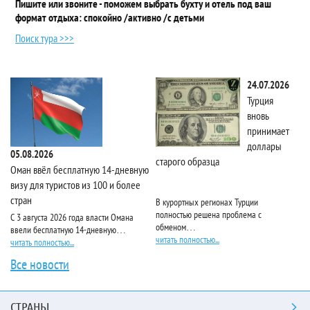
Пишите или звоните - поможем выбрать бухту и отель под ваш
формат отдыха: спокойно /активно /с детьми
Поиск тура >>>
24.07.2026
Турция
вновь
принимает
доллары
05.08.2026
старого образца
Та
Оман ввёл бесплатную 14-дневную
визу для туристов из 100 и более
стран
В курортных регионах Турции
Ri
полностью решена проблема с
пя
С 3 августа 2026 года власти Омана
обменом…
чи
ввели бесплатную 14-дневную…
читать полностью...
читать полностью...
Все новости
СТРАНЫ