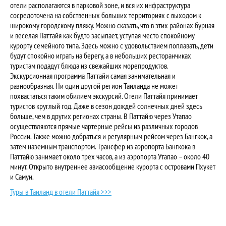
отели располагаются в парковой зоне, и вся их инфраструктура
сосредоточена на собственных больших территориях с выходом к
широкому городскому пляжу. Можно сказать, что в этих районах бурная
и веселая Паттайя как будто засыпает, уступая место спокойному
курорту семейного типа. Здесь можно с удовольствием поплавать, дети
будут спокойно играть на берегу, а в небольших ресторанчиках
туристам подадут блюда из свежайших морепродуктов.
Экскурсионная программа Паттайи самая занимательная и
разнообразная. Ни один другой регион Таиланда не может
похвастаться таким обилием экскурсий. Отели Паттайя принимает
туристов круглый год. Даже в сезон дождей солнечных дней здесь
больше, чем в других регионах страны. В Паттайю через Утапао
осуществляются прямые чартерные рейсы из различных городов
России. Также можно добраться и регулярным рейсом через Бангкок, а
затем наземным транспортом. Трансфер из аэропорта Бангкока в
Паттайю занимает около трех часов, а из аэропорта Утапао – около 40
минут. Открыто внутреннее авиасообщение курорта с островами Пхукет
и Самуи.
Туры в Таиланд в отели Паттайя >>>