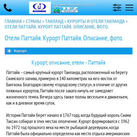
ГЛАВНАЯ
>
СТРАНЫ
>
ТАИЛАНД
>
КУРОРТЫ И ОТЕЛИ ТАИЛАНДА
>
ОТЕЛИ ПАТТАЙЯ. КУРОРТ ПАТТАЙЯ. ОПИСАНИЕ, ФОТО.
Отели Паттайя. Курорт Паттайя. Описание, фото.
Курорт, описание, отели - Паттайя
Паттайя – самый крупный курорт Таиланда, расположенный на берегу
Сиамского залива, примерно в 140 километрах на юго-восток от
Бангкока. Благодаря своему «городскому статусу», в отличие от других
пляжных курортов, Паттайя после заката ничуть не замедляет
жизненного темпа. Вечера здесь также полны весельем и движеньем,
как и в дневное время суток.
История Паттайи берет начало в 1767 году, когда будущий король Сиама
Таксин собирал в этих местах ополчение. Курорт формировался с 1962
по 1972 год прошлого века на месте рыбацкой деревушки, когда
Паттайя была официально определена как место отдыха американских