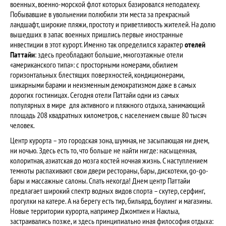
военных, военно-морской флот которых базировался неподалеку.
Побывавшие в увольнении полюбили эти места за прекрасный
ландшафт, широкие пляжи, простоту и приветливость жителей. На долю
вышедших в запас военных пришлись первые иностранные
инвестиции в этот курорт. Именно так определился характер
отелей
Паттайи
: здесь преобладают большие, многоэтажные отели
«американского типа»: с просторными номерами, обилием
горизонтальных блестящих поверхностей, кондиционерами,
шикарными барами и неизменным демократизмом даже в самых
дорогих гостиницах. Сегодня отели Паттайи одни из самых
популярных в мире для активного и пляжного отдыха, занимающий
площадь 208 квадратных километров, с населением свыше 80 тысяч
человек.
Центр курорта – это городская зона, шумная, не засыпающая ни днем,
ни ночью. Здесь есть то, что больше не найти нигде: насыщенная,
колоритная, азиатская до мозга костей ночная жизнь. С наступлением
темноты распахивают свои двери рестораны, бары, дискотеки, go-go-
бары и массажные салоны. Спать некогда! Днем центр Паттайи
предлагает широкий спектр водных видов спорта – скутер, серфинг,
прогулки на катере. А на берегу есть тир, бильярд, боулинг и магазины.
Новые территории курорта, например Джомтиен и Наклыа,
застраивались позже, и здесь принципиально иная философия отдыха: