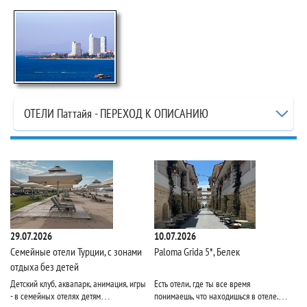
ОТЕЛИ Паттайя - ПЕРЕХОД К ОПИСАНИЮ
29.07.2026
10.07.2026
09
Семейные отели Турции, с зонами
Paloma Grida 5*, Белек
От
отдыха без детей
во
Детский клуб, аквапарк, анимация, игры
Есть отели, где ты все время
От
- в семейных отелях детям…
понимаешь, что находишься в отеле.…
сн