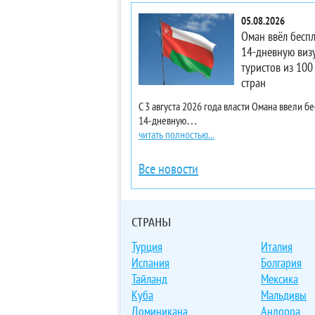
05.08.2026
Оман ввёл бесп
14-дневную визу
туристов из 100
стран
С 3 августа 2026 года власти Омана ввели б
14-дневную…
читать полностью...
Все новости
СТРАНЫ
Турция
Италия
Испания
Болгария
Тайланд
Мексика
Куба
Мальдивы
Доминикана
Андорра