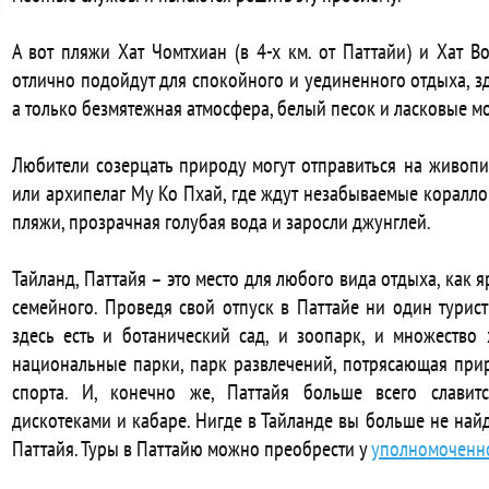
А вот пляжи Хат Чомтхиан (в 4-х км. от Паттайи) и Хат Во
отлично подойдут для спокойного и уединенного отдыха, зд
а только безмятежная атмосфера, белый песок и ласковые м
Любители созерцать природу могут отправиться на живоп
или архипелаг Му Ко Пхай, где ждут незабываемые коралл
пляжи, прозрачная голубая вода и заросли джунглей.
Тайланд, Паттайя – это место для любого вида отдыха, как 
семейного. Проведя свой отпуск в Паттайе ни один турис
здесь есть и ботанический сад, и зоопарк, и множество 
национальные парки, парк развлечений, потрясающая при
спорта. И, конечно же, Паттайя больше всего славит
дискотеками и кабаре. Нигде в Тайланде вы больше не най
Паттайя. Туры в Паттайю можно преобрести у
уполномоченног