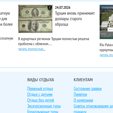
24.07.2026
латную
Турция вновь принимает
 для
доллары старого
 и более
образца
есплатную
В курортных регионах Турции полностью решена
проблема с обменом…
Riu Pala
читать полностью...
курортн
читать по
ВИДЫ ОТДЫХА
КЛИЕНТАМ
Пляжный отдых
Состояние заявки
Отдых с детьми
Памятки
Отдых без детей
О компании
Экскурсионные туры
Советы отъезжающим за
Горнолыжные туры
границу