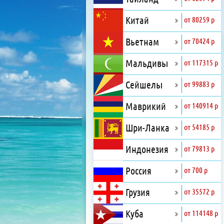
Китай
от 80259 р
Вьетнам
от 70424 р
Мальдивы
от 117315 р
Сейшелы
от 99883 р
Маврикий
от 140914 р
Шри-Ланка
от 54185 р
Индонезия
от 79813 р
Россия
от 700 р
Грузия
от 35572 р
Куба
от 114148 р