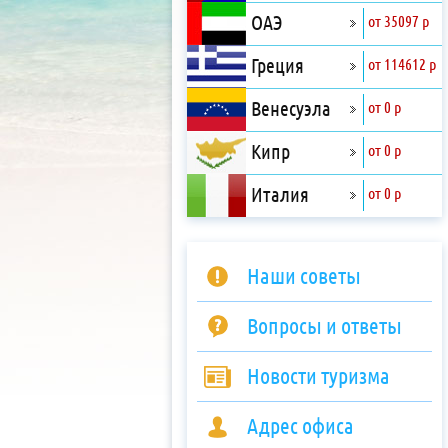
ОАЭ
от 35097 р
Греция
от 114612 р
Венесуэла
от 0 р
Кипр
от 0 р
Италия
от 0 р
Наши советы
Вопросы и ответы
Новости туризма
Адрес офиса