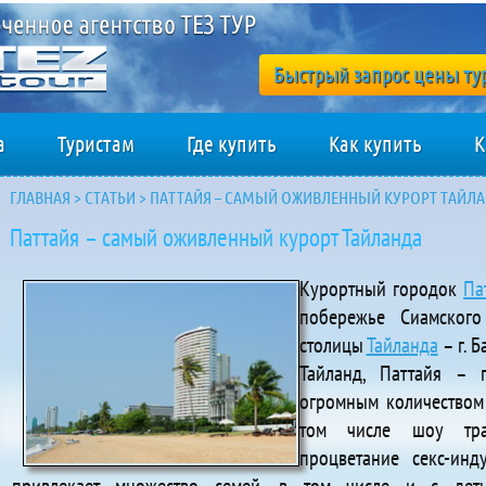
Быстрый запрос цены ту
а
Туристам
Где купить
Как купить
К
ГЛАВНАЯ
>
СТАТЬИ
>
ПАТТАЙЯ – САМЫЙ ОЖИВЛЕННЫЙ КУРОРТ ТАЙЛ
Паттайя – самый оживленный курорт Тайланда
Курортный городок
Па
побережье Сиамского
столицы
Тайланда
– г. Б
Тайланд, Паттайя – п
огромным количеством
том числе шоу тран
процветание секс-инд