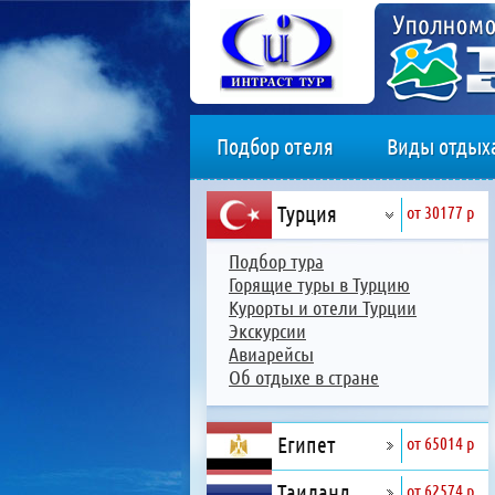
Подбор отеля
Виды отдых
Турция
от 30177 р
Подбор тура
Горящие туры в Турцию
Курорты и отели Турции
Экскурсии
Авиарейсы
Об отдыхе в стране
Египет
от 65014 р
Таиланд
от 62574 р