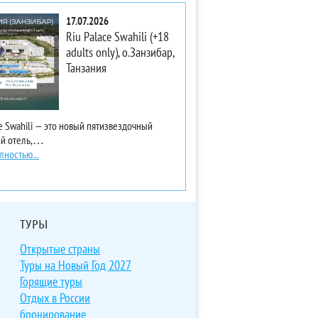
17.07.2026
Riu Palace Swahili (+18
adults only), о.Занзибар,
Танзания
ce Swahili — это новый пятизвездочный
ый отель,…
лностью...
ТУРЫ
Открытые страны
Туры на Новый Год 2027
Горящие туры
Отдых в России
бронирование