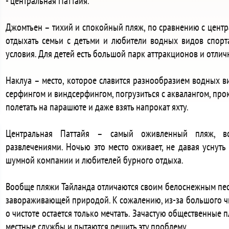
- центральная Паттайя.
Джомтьен – тихий и спокойный пляж, по сравнению с цент
отдыхать семьи с детьми и любители водных видов спорта
условия. Для детей есть большой парк аттракционов и отлич
Наклуа – место, которое славится разнообразием водных ви
серфингом и виндсерфингом, погрузиться с аквалангом, прок
полетать на парашюте и даже взять напрокат яхту.
Центральная Паттайя – самый оживленный пляж, в
развлечениями. Ночью это место оживает, не давая уснуть 
шумной компании и любителей бурного отдыха.
Вообще пляжи Тайланда отличаются своим белоснежным пес
завораживающей природой. К сожалению, из-за большого ч
о чистоте остается только мечтать. Зачастую общественные 
местные службы и пытаются решить эту проблему.