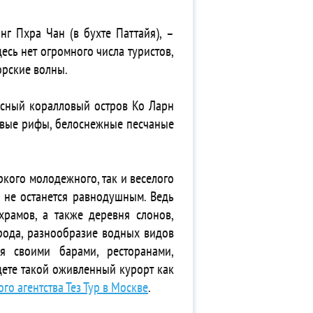
нг Пхра Чан (в бухте Паттайя), –
есь нет огромного числа туристов,
орские волны.
исный коралловый остров Ко Ларн
овые рифы, белоснежные песчаные
яркого молодежного, так и веселого
т не останется равнодушным. Ведь
храмов, а также деревня слонов,
рода, разнообразие водных видов
ся своими барами, ресторанами,
дете такой оживленный курорт как
о агентства Тез Тур в Москве
.