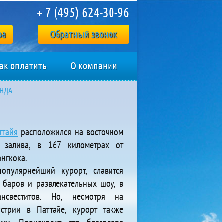
+ 7 (495) 624-30-96
ра
Обратный звонок
ак оплатить
О компании
АНДА
ттайя
расположился на восточном
 залива, в 167 километрах от
ангкока.
опулярнейший курорт, славится
 баров и развлекательных шоу, в
свеститов. Но, несмотря на
устрии в Паттайе, курорт также