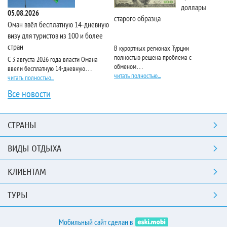
доллары
05.08.2026
старого образца
Та
Оман ввёл бесплатную 14-дневную
визу для туристов из 100 и более
стран
В курортных регионах Турции
Ri
полностью решена проблема с
пя
С 3 августа 2026 года власти Омана
обменом…
чи
ввели бесплатную 14-дневную…
читать полностью...
читать полностью...
Все новости
СТРАНЫ
ВИДЫ ОТДЫХА
КЛИЕНТАМ
ТУРЫ
Мобильный сайт сделан в