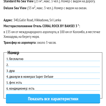
Standard No Sea View
(23 м
, макс. 3 чел.). Номер с видом на дорогу.
2
Deluxe Sea View
(33 м
, макс. 3 чел.). Номер с видом на океан.
Адрес
: 340,Galle Road, Hikkaduwa, Sri Lanka
Месторасположение Отель CORAL ROCK BY BANSEI 3 *:
в 135 км от международного аэропорта, в 100 км от Коломбо, в местечке
Хиккадува, на берегу моря.
Трансфер из аэропорта
: около 3 часов.
Номер
бесплатно
душ
джакузи в номерах Super Deluxe
фен: есть
кондиционер: есть