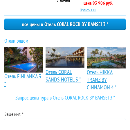
цена 93 906 руб.
Купить >>>
все цены в Отель CORAL ROCK BY BANSEI 3 *
Отели рядом
Отель CORAL
Отель HIKKA
Отель FINLANKA 3
SANDS HOTEL 3 *
TRANZ BY
*
CINNAMON 4 *
Запрос цены тура в Отель CORAL ROCK BY BANSEI 3 *
Отель CORAL ROCK BY BANSEI 3 *
Отель CORAL ROCK BY BANSEI 3 *
Отель CORAL ROCK BY BANSEI 3 *
Фото :
На карте:
Отзывы :
Ваше имя: *