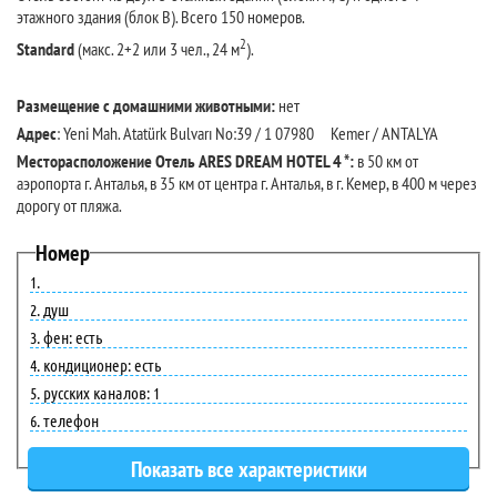
этажного здания (блок В). Всего 150 номеров.
2
Standard
(макс. 2+2 или 3 чел., 24 м
).
Размещение с
домашними
животными:
нет
Адрес
: Yeni Mah. Atatürk Bulvarı No:39 / 1 07980 Kemer / ANTALYA
Месторасположение Отель ARES DREAM HOTEL 4 *:
в 50 км от
аэропорта г. Анталья, в 35 км от центра г. Анталья, в г. Кемер, в 400 м через
дорогу от пляжа.
Номер
душ
фен: есть
кондиционер: есть
русских каналов: 1
телефон