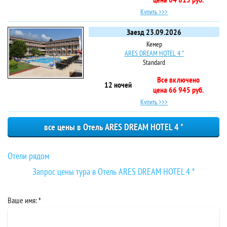
Купить >>>
Заезд 23.09.2026
Кемер
ARES DREAM HOTEL 4 *
Standard
Все включено
12 ночей
цена 66 945 руб.
Купить >>>
все цены в Отель ARES DREAM HOTEL 4 *
Отели рядом
Запрос цены тура в Отель ARES DREAM HOTEL 4 *
Отель ARES DREAM HOTEL 4 *
Отель ARES DREAM HOTEL 4 *
Отель ARES DREAM HOTEL 4 *
Фото :
На карте:
Отзывы :
Ваше имя: *