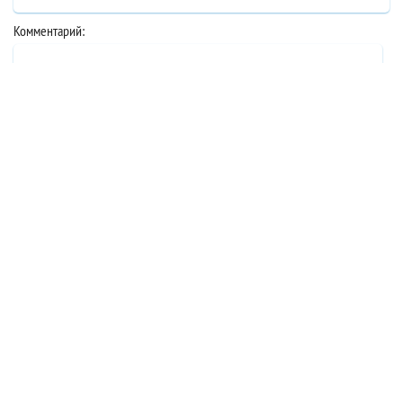
Комментарий:
Без перелета
Проверочное число: *
24.07.2026
Турция
вновь
принимает