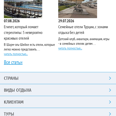
07.08.2026
29.07.2026
10
Египет, который ломает
Семейные отели Турции, с зонами
Pa
стереотипы: 5 невероятно
отдыха без детей
красивых отелей
Детский клуб, аквапарк, анимация, игры
Ес
- в семейных отелях детям…
по
В Шарм-эль-Шейхе есть отели, которые
читать полностью...
чи
легко можно представить…
читать полностью...
Все статьи
СТРАНЫ
ВИДЫ ОТДЫХА
КЛИЕНТАМ
ТУРЫ