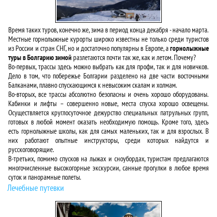
Время таких туров, конечно же, зима в период конца декабря - начало марта.
Местные горнолыжные курорты широко известны не только среди туристов
из России и стран СНГ, но и достаточно популярны в Европе, а
горнолыжные
туры в Болгарию зимой
разлетаются почти так же, как и летом. Почему?
Во-первых, трассы здесь можно выбрать как для профи, так и для новичков.
Дело в том, что побережье Болгарии разделено на две части восточными
Балканами, плавно спускающимся к невысоким скалам и холмам.
Во-вторых, все трассы абсолютно безопасны и очень хорошо оборудованы.
Кабинки и лифты – совершенно новые, места спуска хорошо освещены.
Осуществляется круглосуточное дежурство специальных патрульных групп,
готовых в любой момент оказать необходимую помощь. Кроме того, здесь
есть горнолыжные школы, как для самых маленьких, так и для взрослых. В
них работают опытные инструкторы, среди которых найдутся и
русскоговорящие.
В-третьих, помимо спусков на лыжах и сноубордах, туристам предлагаются
многочисленные высокогорные экскурсии, санные прогулки в любое время
суток и панорамные полеты.
Лечебные путевки