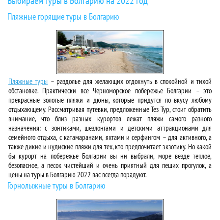
Выбираем туры в Болгарию на 2022 год
Пляжные горящие туры в Болгарию
Пляжные туры
– раздолье для желающих отдохнуть в спокойной и тихой
обстановке. Практически все Черноморское побережье Болгарии – это
прекрасные золотые пляжи и дюны, которые придутся по вкусу любому
отдыхающему. Рассматривая путевки, предложенные Тез Тур, стоит обратить
внимание, что близ разных курортов лежат пляжи самого разного
назначения: с зонтиками, шезлонгами и детскими аттракционами для
семейного отдыха, с катамаранами, яхтами и серфингом – для активного, а
также дикие и нудиские пляжи для тех, кто предпочитает экзотику. Но какой
бы курорт на побережье Болгарии вы ни выбрали, море везде теплое,
безопасное, а песок чистейший и очень приятный для пеших прогулок, а
цены на туры в Болгарию 2022 вас всегда порадуют.
Горнолыжные туры в Болгарию