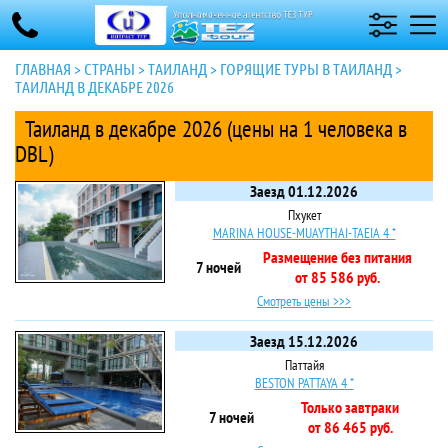
ГЛАВНАЯ
>
СТРАНЫ
>
ТАИЛАНД
>
ГОРЯЩИЕ ТУРЫ В ТАИЛАНД
>
ТАИЛАНД В ДЕКАБРЕ 2026
Таиланд в декабре 2026 (цены на 1 человека в
DBL)
Заезд 01.12.2026
Пхукет
MARINA HOUSE-MUAYTHAI-TAEIA 4 *
Размещение без питания
7 ночей
от 85 586 руб.
Смотреть цены >>>
Заезд 15.12.2026
Паттайя
BESTON PATTAYA 4 *
Только завтраки
7 ночей
от 86 465 руб.