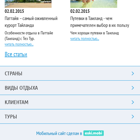
02.02.2015
02.02.2015
02
Паттайя – самый оживленный
Путевки в Таиланд - чем
10
курорт Тайланда
примечателен выбор в их пользу
эк
Особенности отдыха в Паттайе
Чем хороши путевки в Таиланд
По
(Таиланд) с Тез Тур.
читать полностью...
Та
читать полностью...
чи
Все статьи
СТРАНЫ
ВИДЫ ОТДЫХА
КЛИЕНТАМ
ТУРЫ
Мобильный сайт сделан в