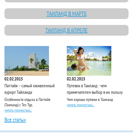
ТАИЛАНД В МАРТЕ
ТАИЛАНД В АПРЕЛЕ
02.02.2015
02.02.2015
02
Паттайя – самый оживленный
Путевки в Таиланд - чем
10
курорт Тайланда
примечателен выбор в их пользу
эк
Особенности отдыха в Паттайе
Чем хороши путевки в Таиланд
По
(Таиланд) с Тез Тур.
читать полностью...
Та
читать полностью...
чи
Все статьи