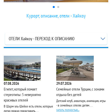
Курорт, описание, отели - Хайкоу
ОТЕЛИ Хайкоу - ПЕРЕХОД К ОПИСАНИЮ
07.08.2026
29.07.2026
10
Египет, который ломает
Семейные отели Турции, с зонами
Pa
стереотипы: 5 невероятно
отдыха без детей
красивых отелей
Детский клуб, аквапарк, анимация, игры
Ес
- в семейных отелях детям…
по
В Шарм-эль-Шейхе есть отели, которые
читать полностью...
чи
легко можно представить…