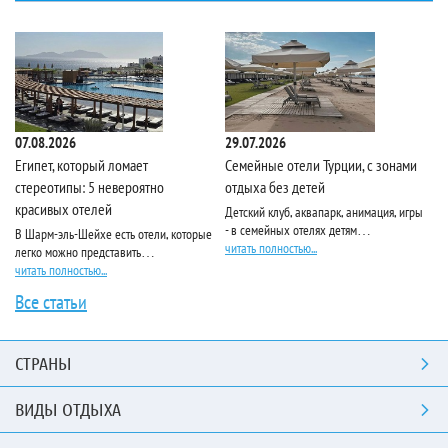
07.08.2026
29.07.2026
10
Египет, который ломает
Семейные отели Турции, с зонами
Pa
стереотипы: 5 невероятно
отдыха без детей
красивых отелей
Детский клуб, аквапарк, анимация, игры
Ес
- в семейных отелях детям…
по
В Шарм-эль-Шейхе есть отели, которые
читать полностью...
чи
легко можно представить…
читать полностью...
Все статьи
СТРАНЫ
ВИДЫ ОТДЫХА