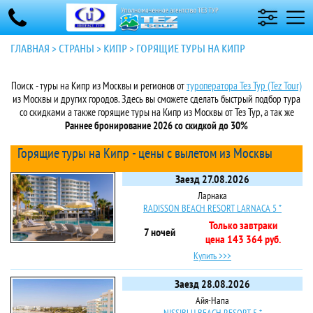
ГЛАВНАЯ
>
СТРАНЫ
>
КИПР
>
ГОРЯЩИЕ ТУРЫ НА КИПР
Поиск - туры на Кипр из Москвы и регионов от
туроператора Тез Тур (Tez Tour)
из Москвы и других городов. Здесь вы сможете сделать быстрый подбор тура
со скидками а также горящие туры на Кипр из Москвы от Тез Тур, а так же
Раннее бронирование 2026 со скидкой до 30%
Горящие туры на Кипр - цены с вылетом из Москвы
Заезд 27.08.2026
Ларнака
RADISSON BEACH RESORT LARNACA 5 *
Только завтраки
7 ночей
цена 143 364 руб.
Купить >>>
Заезд 28.08.2026
Айя-Напа