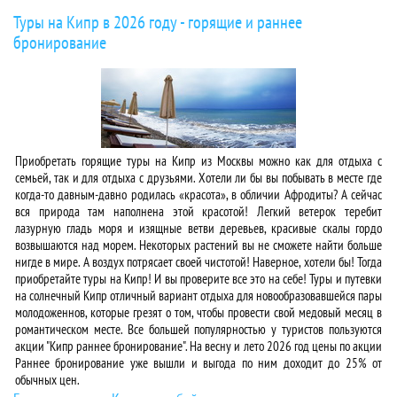
Туры на Кипр в 2026 году - горящие и раннее
бронирование
Приобретать горящие туры на Кипр из Москвы можно как для отдыха с
семьей, так и для отдыха с друзьями. Хотели ли бы вы побывать в месте где
когда-то давным-давно родилась «красота», в обличии Афродиты? А сейчас
вся природа там наполнена этой красотой! Легкий ветерок теребит
лазурную гладь моря и изящные ветви деревьев, красивые скалы гордо
возвышаются над морем. Некоторых растений вы не сможете найти больше
нигде в мире. А воздух потрясает своей чистотой! Наверное, хотели бы! Тогда
приобретайте туры на Кипр! И вы проверите все это на себе! Туры и путевки
на солнечный Кипр отличный вариант отдыха для новообразовавшейся пары
молодоженнов, которые грезят о том, чтобы провести свой медовый месяц в
романтическом месте. Все большей популярностью у туристов пользуются
акции "Кипр раннее бронирование". На весну и лето 2026 год цены по акции
Раннее бронирование уже вышли и выгода по ним доходит до 25% от
обычных цен.