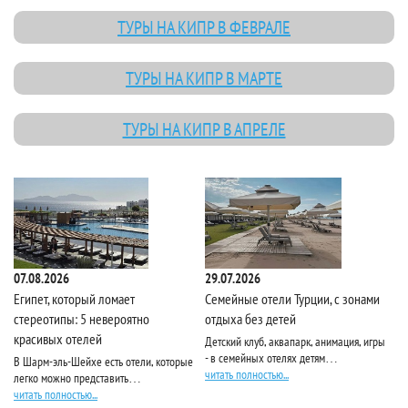
ТУРЫ НА КИПР В ФЕВРАЛЕ
ТУРЫ НА КИПР В МАРТЕ
ТУРЫ НА КИПР В АПРЕЛЕ
07.08.2026
29.07.2026
10
Египет, который ломает
Семейные отели Турции, с зонами
Pa
стереотипы: 5 невероятно
отдыха без детей
красивых отелей
Детский клуб, аквапарк, анимация, игры
Ес
- в семейных отелях детям…
по
В Шарм-эль-Шейхе есть отели, которые
читать полностью...
чи
легко можно представить…
читать полностью...