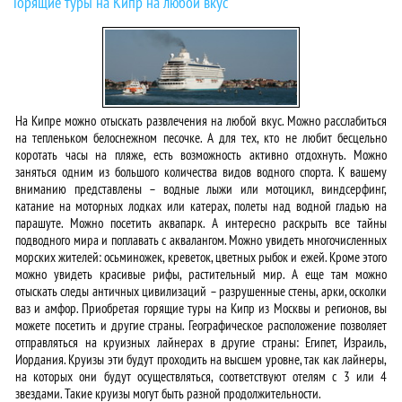
Горящие туры на Кипр на любой вкус
На Кипре можно отыскать развлечения на любой вкус. Можно расслабиться
на тепленьком белоснежном песочке. А для тех, кто не любит бесцельно
коротать часы на пляже, есть возможность активно отдохнуть. Можно
заняться одним из большого количества видов водного спорта. К вашему
вниманию представлены – водные лыжи или мотоцикл, виндсерфинг,
катание на моторных лодках или катерах, полеты над водной гладью на
парашуте. Можно посетить аквапарк. А интересно раскрыть все тайны
подводного мира и поплавать с аквалангом. Можно увидеть многочисленных
морских жителей: осьминожек, креветок, цветных рыбок и ежей. Кроме этого
можно увидеть красивые рифы, растительный мир. А еще там можно
отыскать следы античных цивилизаций – разрушенные стены, арки, осколки
ваз и амфор. Приобретая горящие туры на Кипр из Москвы и регионов, вы
можете посетить и другие страны. Географическое расположение позволяет
отправляться на круизных лайнерах в другие страны: Египет, Израиль,
Иордания. Круизы эти будут проходить на высшем уровне, так как лайнеры,
на которых они будут осуществляться, соответствуют отелям с 3 или 4
звездами. Такие круизы могут быть разной продолжительности.