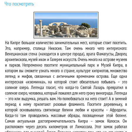
Что посмотреть
На Кипре большое количество занимательных мест, которые стоит посетить.
Это, например, столица Никосия. Там очень много чего интересного:
Венецианская стена (находится в центре города), врата Фамагусты, Дворец
архиепископа, музей икон и Галерея искусств. Очень много на острове музеев
и парков. Непременно посетите муниципальный парк и Музей Кипра, в
котором вы сможете узнать много о стране, культуре киприотов, множество
легенд и мифов, связанных с античными временами острова. Еще одна
интересная «изюминка», на которой стоит обязательно побывать – это
соляное озеро. Легенда гласит, что когда-то Святой Лазарь превратил в
соленое озеро, человека, который пожалел для него грону винограда. Легенда
– это или выдумка, решать вам. Но полюбоваться на него стоит! А в зимний
период к нему прилетают розовые фламинго. Посетите деревеньку, в
которой основывалось святилище богини любви и красоты – Афродиты.
Когда-то там проводились массовые обряды, посвященные этой богине.
Самая актуальная достопримечательность Кипра – замок Колосси. Он
расположен через десять километров от Лимассола. Этот замок работал