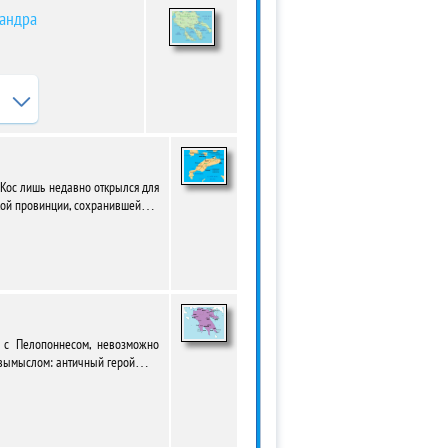
сандра
 Кос лишь недавно открылся для
ской провинции, сохранившей…
с Пелопоннесом, невозможно
 с вымыслом: античный герой…