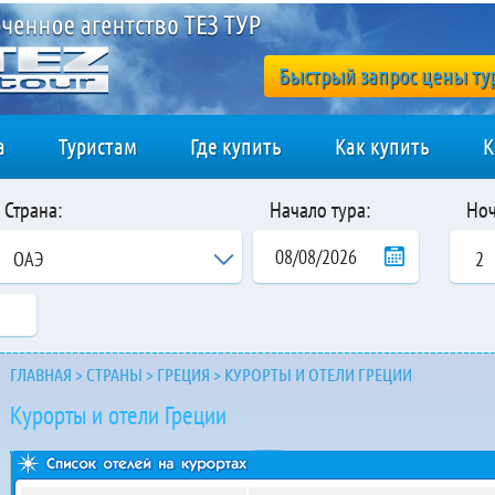
Быстрый запрос цены ту
а
Туристам
Где купить
Как купить
К
Страна:
Начало тура:
Ноч
ОАЭ
2
ГЛАВНАЯ
>
СТРАНЫ
>
ГРЕЦИЯ
>
КУРОРТЫ И ОТЕЛИ ГРЕЦИИ
Курорты и отели Греции