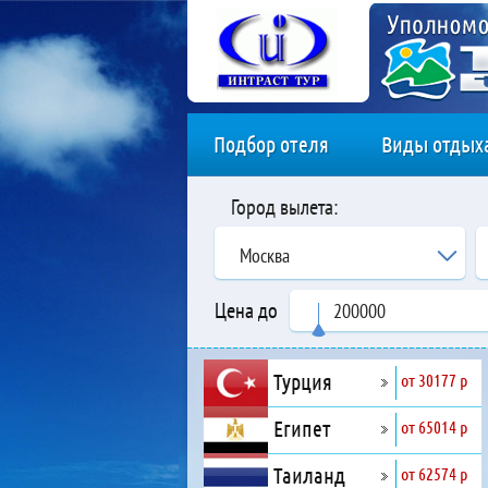
Подбор отеля
Виды отдых
Город вылета:
Москва
Цена до
Турция
от 30177 р
Египет
от 65014 р
Таиланд
от 62574 р