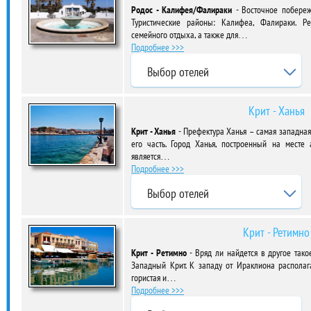
Родос - Калифея/Фалираки
- Восточное побережь
Туристические районы: Калифеа, Фалираки. Р
семейного отдыха, а также для…
Подробнее >>>
Выбор отелей
Крит - Ханья
Крит - Ханья
- Префектура Ханья – самая западная
его часть. Город Ханья, построенный на месте 
является…
Подробнее >>>
Выбор отелей
Крит - Ретимно
Крит - Ретимно
- Вряд ли найдется в другое тако
Западный Крит. К западу от Ираклиона располага
гористая и…
Подробнее >>>