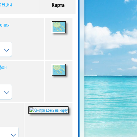
Греции
Карта
тония
фон