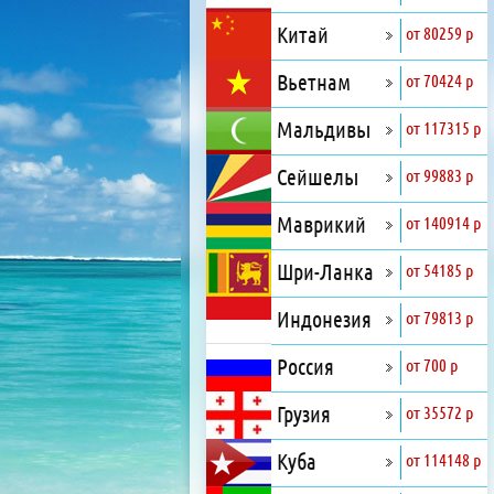
Китай
от 80259 р
Вьетнам
от 70424 р
Мальдивы
от 117315 р
Сейшелы
от 99883 р
Маврикий
от 140914 р
Шри-Ланка
от 54185 р
Индонезия
от 79813 р
Россия
от 700 р
Грузия
от 35572 р
Куба
от 114148 р