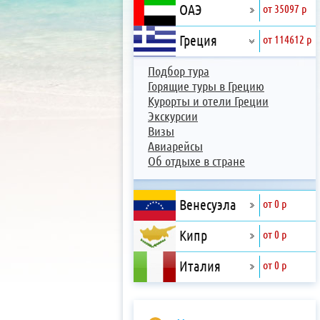
ОАЭ
от 35097 р
Греция
от 114612 р
Подбор тура
Горящие туры в Грецию
Курорты и отели Греции
Экскурсии
Визы
Авиарейсы
Об отдыхе в стране
Венесуэла
от 0 р
Кипр
от 0 р
Италия
от 0 р