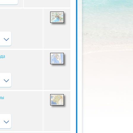
ада
ны