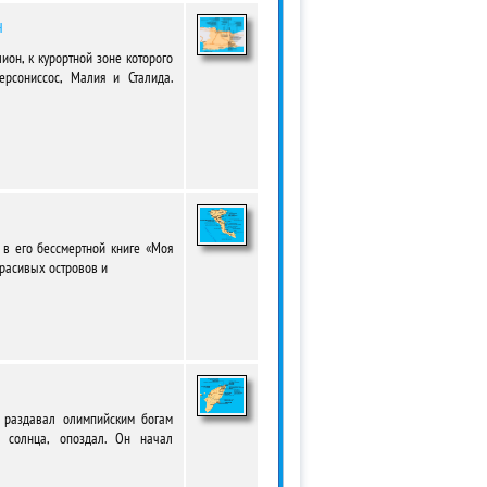
н
ион, к курортной зоне которого
ерсониссос, Малия и Сталида.
в его бессмертной книге «Моя
красивых островов и
с раздавал олимпийским богам
 солнца, опоздал. Он начал