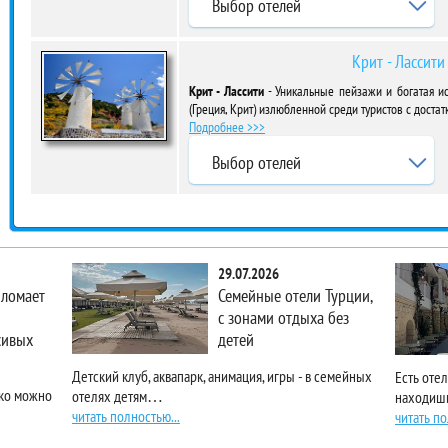
Выбор отелей
Крит - Лассити
Крит - Лассити
- Уникальные пейзажи и богатая ис
(Греция, Крит) излюбленной среди туристов с дост
Подробнее >>>
Выбор отелей
29.07.2026
 ломает
Семейные отели Турции,
с зонами отдыха без
сивых
детей
Детский клуб, аквапарк, анимация, игры - в семейных
Есть отел
гко можно
отелях детям…
находиш
читать полностью...
читать по