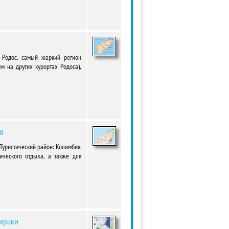
 Родос, самый жаркий регион
ем на других курортах Родоса),
я
 Туристический район: Колимбия.
ического отдыха, а также для
лираки