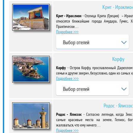
Крит - Ираклио
Крит - Ираклион
- Столица Крита (Греция) – Иракл
относятся ближайшие города Амудара, Гумес, Х
Практически…
Подробнее >>>
Выбор отелей
Корфу
Корфу
- Остров Корфу, прославленный Дареллом 
семья и другие звери», безусловно, один из самых 
Подробнее >>>
Выбор отелей
Родос - Ялисcос
Родос - Ялисcос
- Согласно легенде, когда Зев
самые красивые места на земле, Гелиос, бог
жаловаться, что ему ничего…
Подробнее >>>