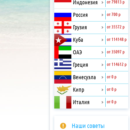
Индонезия
от 79813 р
Россия
от 700 р
Грузия
от 35572 р
Куба
от 114148 р
ОАЭ
от 35097 р
Греция
от 114612 р
Венесуэла
от 0 р
Кипр
от 0 р
Италия
от 0 р
Наши советы