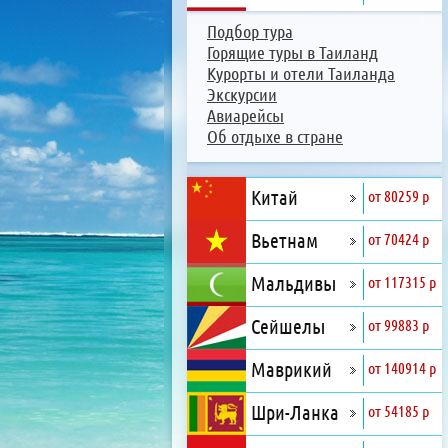
Подбор тура
Горящие туры в Таиланд
Курорты и отели Таиланда
Экскурсии
Авиарейсы
Об отдыхе в стране
Китай
от 80259 р
Вьетнам
от 70424 р
Мальдивы
от 117315 р
Сейшелы
от 99883 р
Маврикий
от 140914 р
Шри-Ланка
от 54185 р