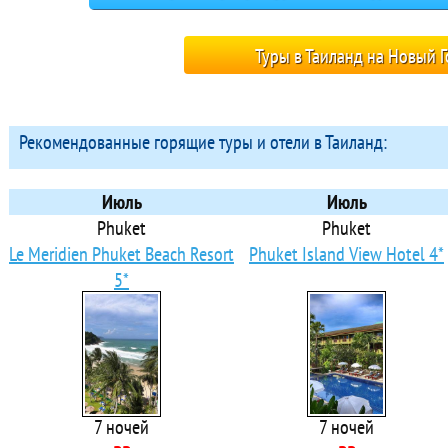
Туры в Таиланд на Новый Г
Рекомендованные горящие туры и отели в Таиланд:
Июль
Июль
Phuket
Phuket
Le Meridien Phuket Beach Resort
Phuket Island View Hotel 4*
5*
7 ночей
7 ночей