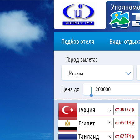
Подбор отеля
Виды отдых
Город вылета:
Москва
Цена до
Турция
от 30177 р
Египет
от 65014 р
Таиланд
от 62574 р