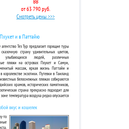
BB
от 63 790 руб.
Смотреть цены >>>
 Пхукет и в Паттайю
агентство Тез Тур предлагает горящие туры
казочную страну удивительных цветов,
а улыбающихся людей, различных
жные пляжи на островах Пхукет и Самуи,
менитый массаж, яркая жизнь Паттайи и
в королевстве экзотики. Путевки в Таиланд
 известных белоснежных пляжах собираются
дийских храмов, исторических памятников,
отическая страна прекрасно подходит для
 зоне температура воздуха редко опускается
юбой вкус и кошелек
му-то
чные
ста.