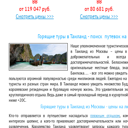
BB
BB
от 119 047 руб.
от 80 681 руб.
Смотреть цены >>>
Смотреть цены >>>
Горящие туры в Таиланд - поиск путевок на
Наше уполномоченное туристическое 
в Таиланд из Москвы – цены в с
доброжелательных и всегд
достопримечательностей. Белосне
оригинальные местные блюда, зна
Бангкока… - все это можно увидеть 
пользуются огромной популярностью среди миллионов людей. Ежегодно на
туристы из разных стран мира. В Таиланде можно увидеть множество Буд
королевские резиденции и бурлящую ночную жизнь. Это удивительная экз
круглогодичного отдыха. Ведь даже в самый прохладный период в курортной
ниже +20C.
Горящие туры в Таиланд из Москвы - цены на л
Кто-то отправляется в путешествие насладиться
пляжным отдыхом
, ко
интересен шопинг, а кого-то привлекают достопримечательности или но
развлечения. Королевство Таиланд удовлетворит запросы каждого тури