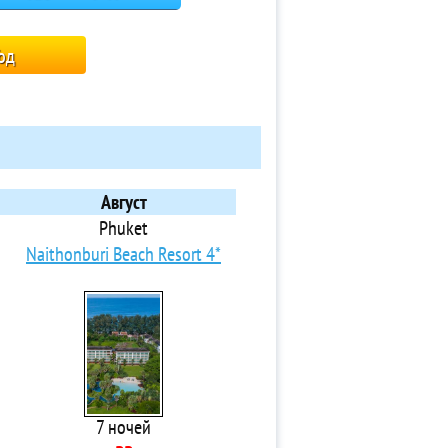
од
Август
Phuket
Naithonburi Beach Resort 4*
7 ночей