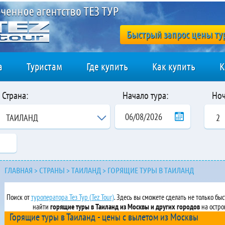
Быстрый запрос цены ту
а
Туристам
Где купить
Как купить
К
Страна:
Начало тура:
Ноч
ТАИЛАНД
2
ГЛАВНАЯ
>
СТРАНЫ
>
ТАИЛАНД
>
ГОРЯЩИЕ ТУРЫ В ТАИЛАНД
Поиск от
туроператора Тез Тур (Tez Tour)
. Здесь вы сможете сделать не только бы
найти
горящие туры в Таиланд из Москвы и других городов
на остр
Горящие туры в Таиланд - цены с вылетом из Москвы