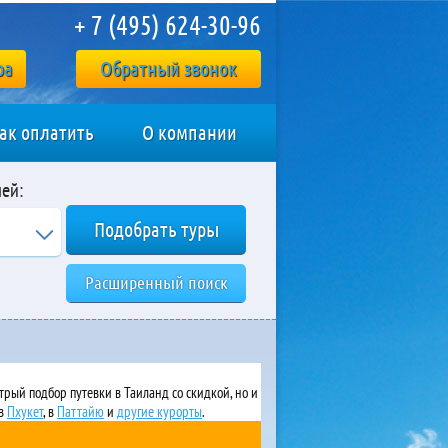
+ 7 (495) 624-30-96
ра
Обратный звонок
ак оплатить
О компании
ей:
Расширенный поиск
стрый подбор путевки в Таиланд со скидкой, но и
ов
Пхукет
, в
Паттайю
и
другие курорты
.