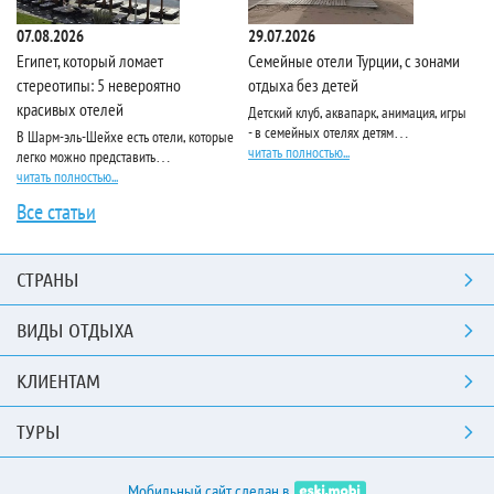
07.08.2026
29.07.2026
10
Египет, который ломает
Семейные отели Турции, с зонами
Pa
стереотипы: 5 невероятно
отдыха без детей
красивых отелей
Детский клуб, аквапарк, анимация, игры
Ес
- в семейных отелях детям…
по
В Шарм-эль-Шейхе есть отели, которые
читать полностью...
чи
легко можно представить…
читать полностью...
Все статьи
СТРАНЫ
ВИДЫ ОТДЫХА
КЛИЕНТАМ
ТУРЫ
Мобильный сайт сделан в