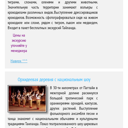
тиграми, слонами, оленями и другими животными.
Значительную часть территории занимают вольеры с
крокодилами различных видов. Выступление дрессировщиков
крокодилов. Возможность сфотографироваться сидя на живом
крокодиле или слоне, рядом с тигром, львом или медведем.
Входит в пакет бесплатных экскурсий Тайланда.
Цены на
экскурсию
уточняйте у
менеджера
Наверх ^^^
Орхидеевая деревня с национальным шоу
В 30-ти километрах от Паттайи в
межгорной долине раскинулся
большой тропический парк с
оранжереями орхидей, кактусов,
других растений. Выступление
фольклорного ансамбля песни и
танца знакомит с национальными обычаями и культурными
традициями Таиланда. Показ театрализованного шоу цирковых