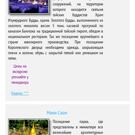
сооружений, на территории
которого находится святыня
тайских буддистов Храм
Изумрудного Будды, храма Золотого Будды, выполненного из
золотого монолита весом 5 тонн, часовой прогулкой по
каналам Бангкока на традиционной тайской пироге, обедом в
национальном ресторане. Так же посещение крупнейшего в
стране ювелирного производства. При посещении
Королевского дворца необходима одежда, закрывающая
плечи и колени, обувь с закрытой пяткой или ремешком на
пятке.
Цены на
экскурсию
уточняйте у
менеджера
Наверх ^^^
Мини-Сиам
Посещение парка, где
представлены в миниатюре все
величайшие архитектурные