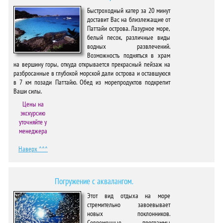
Быстроходный катер за 20 минут
доставит Вас на близлежащие от
Паттайи острова. Лазурное море,
белый песок, различные виды
водных развлечений.
Возможность подняться в храм
на вершину горы, откуда открывается прекрасный пейзаж на
разбросанные в глубокой морской дали острова и оставшуюся
в 7 км позади Паттайю. Обед из морепродуктов подкрепит
Ваши силы.
Цены на
экскурсию
уточняйте у
менеджера
Наверх ^^^
Погружение с аквалангом.
Этот вид отдыха на море
стремительно завоевывает
новых поклонников.
Современные программы