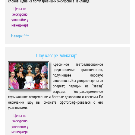
слонов. Одна из популярнейших экскурсий в Тайланде.
Цены на
экскурсию
уточняйте у
менеджера
Наверх ^^^
Шоу-кабаре "Альказар"
Красочное театрализованное
представление трансвеститов,
получившее мировую
известность. Вы увидите сцены из
оперетт, пародии на "звезд"
эстрады. Ультрасовременное
музыкальное оформление и богатые декорации и костюмы. По
окончании шоу вы сможете сфотографироваться с его
участниками.
Цены на
экскурсию
уточняйте у
менеджера