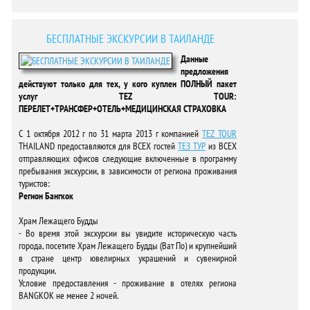
БЕСПЛАТНЫЕ ЭКСКУРСИИ В ТАИЛАНДЕ
Данные
предложения
действуют только для тех, у кого куплен ПОЛНЫЙ пакет
услуг TEZ TOUR:
ПЕРЕЛЕТ+ТРАНСФЕР+ОТЕЛЬ+МЕДИЦИНСКАЯ СТРАХОВКА
С 1 октября 2012 г по 31 марта 2013 г компанией
TEZ TOUR
THAILAND предоставляются для ВСЕХ гостей
ТЕЗ ТУР
из ВСЕХ
отправляющих офисов следующие включенные в программу
пребывания экскурсии, в зависимости от региона проживания
туристов:
Регион Бангкок
Храм Лежащего Будды
- Во время этой экскурсии вы увидите историческую часть
города, посетите Храм Лежащего Будды (Ват По) и крупнейший
в стране центр ювелирных украшений и сувенирной
продукции.
Условие предоставления - проживание в отелях региона
BANGKOK не менее 2 ночей.