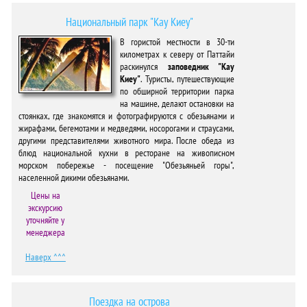
Национальный парк "Кау Киеу"
В гористой местности в 30-ти
километрах к северу от Паттайи
раскинулся
заповедник "Кау
Киеу"
. Туристы, путешествующие
по обширной территории парка
на машине, делают остановки на
стоянках, где знакомятся и фотографируются с обезьянами и
жирафами, бегемотами и медведями, носорогами и страусами,
другими представителями животного мира. После обеда из
блюд национальной кухни в ресторане на живописном
морском побережье - посещение "Обезьяньей горы",
населенной дикими обезьянами.
Цены на
экскурсию
уточняйте у
менеджера
Наверх ^^^
Поездка на острова