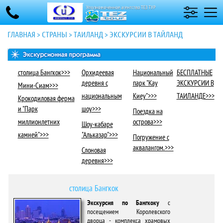
ГЛАВНАЯ
>
СТРАНЫ
>
ТАИЛАНД
>
ЭКСКУРСИИ В ТАЙЛАНД
столица Бангкок>>>
Орхидеевая
Национальный
БЕСПЛАТНЫЕ
деревня с
парк "Кау
ЭКСКУРСИИ В
Мини-Сиам>>>
национальным
Киеу">>>
ТАИЛАНДЕ>>>
Крокодиловая ферма
и "Парк
шоу>>>
Поездка на
миллионлетних
острова>>>
Шоу-кабаре
камней">>>
"Альказар">>>
Погружение с
аквалангом.>>>
Слоновая
деревня>>>
столица Бангкок
Экскурсия по Бангкоку
с
посещением Королевского
дворца - комплекса храмовых