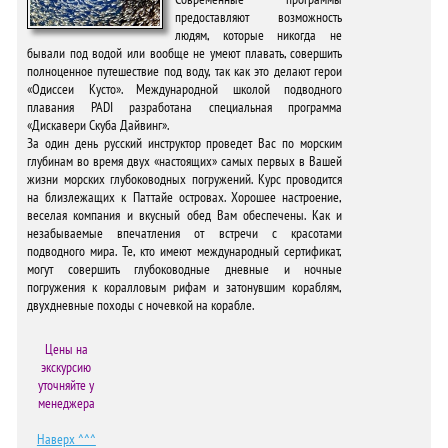
предоставляют возможность
людям, которые никогда не
бывали под водой или вообще не умеют плавать, совершить
полноценное путешествие под воду, так как это делают герои
«Одиссеи Кусто». Международной школой подводного
плавания PADI разработана специальная программа
«Дискавери Скуба Дайвинг».
За один день русский инструктор проведет Вас по морским
глубинам во время двух «настоящих» самых первых в Вашей
жизни морских глубоководных погружений. Курс проводится
на близлежащих к Паттайе островах. Хорошее настроение,
веселая компания и вкусный обед Вам обеспечены. Как и
незабываемые впечатления от встречи с красотами
подводного мира. Те, кто имеют международный сертификат,
могут совершить глубоководные дневные и ночные
погружения к коралловым рифам и затонувшим кораблям,
двухдневные походы с ночевкой на корабле.
Цены на
экскурсию
уточняйте у
менеджера
Наверх ^^^