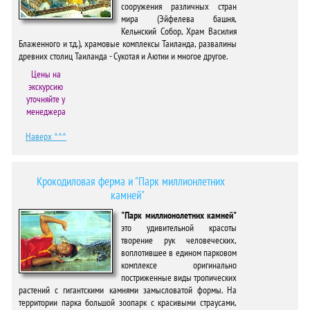
сооружения различных стран
мира (Эйфелева башня,
Кельнский Собор, Храм Василия
Блаженного и т.д.), храмовые комплексы Таиланда, развалины
древних столиц Таиланда - Сукотая и Аютии и многое другое.
Цены на
экскурсию
уточняйте у
менеджера
Наверх ^^^
Крокодиловая ферма и "Парк миллионлетних
камней"
"Парк миллионолетних камней"
это удивительной красоты
творение рук человеческих,
воплотившее в едином парковом
комплексе оригинально
постриженные виды тропических
растений с гигантскими камнями замысловатой формы. На
территории парка большой зоопарк с красивыми страусами,