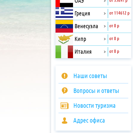
ОАЭ
от 35097 р
Греция
от 114612 р
Венесуэла
от 0 р
Кипр
от 0 р
Италия
от 0 р
Наши советы
Вопросы и ответы
Новости туризма
Адрес офиса