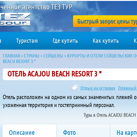
Быстрый запрос цены ту
а
Туристам
Где купить
Как купить
К
ГЛАВНАЯ
>
СТРАНЫ
>
СЕЙШЕЛЫ
>
КУРОРТЫ И ОТЕЛИ СЕЙШЕЛЬСКИХ 
BEACH RESORT 3 *
ОТЕЛЬ ACAJOU BEACH RESORT 3 *
Отдых на островах
Пляжный 
Отель расположен на одном из самых знаменитых пляжей ос
ухоженная территория и гостеприимный персонал.
Туры в Отель ACAJOU BEACH 
Описание
Фото
На карт