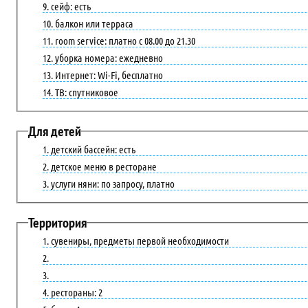
сейф: есть
балкон или терраса
room service: платно с 08.00 до 21.30
уборка номера: ежедневно
Интернет: Wi-Fi, бесплатно
ТВ: спутниковое
Для детей
детский бассейн: есть
детское меню в ресторане
услуги няни: по запросу, платно
Территория
сувениры, предметы первой необходимости
рестораны: 2