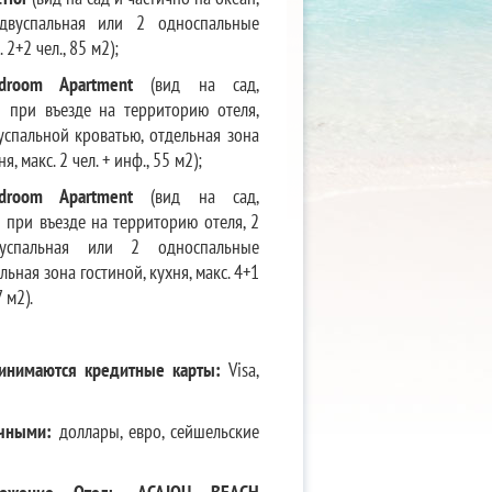
 двуспальная или 2 односпальные
 2+2 чел., 85 м2);
droom
Apartment
(вид на сад,
 при въезде на территорию отеля,
успальной кроватью, отдельная зона
я, макс. 2 чел. + инф., 55 м2);
droom
Apartment
(вид на сад,
при въезде на территорию отеля, 2
вуспальная или 2 односпальные
льная зона гостиной, кухня, макс. 4+1
7 м2).
инимаются кредитные карты:
Visa,
ичными:
доллары, евро, сейшельские