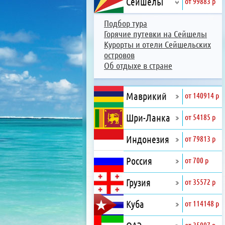
Сейшелы
от 99883 р
Подбор тура
Горячие путевки на Сейшелы
Курорты и отели Сейшельских
островов
Об отдыхе в стране
Маврикий
от 140914 р
Шри-Ланка
от 54185 р
Индонезия
от 79813 р
Россия
от 700 р
Грузия
от 35572 р
Куба
от 114148 р