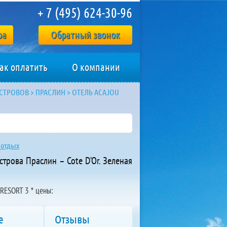
+ 7 (495) 624-30-96
ра
Обратный звонок
ак оплатить
О компании
ОСТРОВОВ
>
ПРАСЛИН
>
ОТЕЛЬ ACAJOU
отдых
трова Праслин – Cote D’Or. Зеленая
RESORT 3 * цены:
е
Отзывы