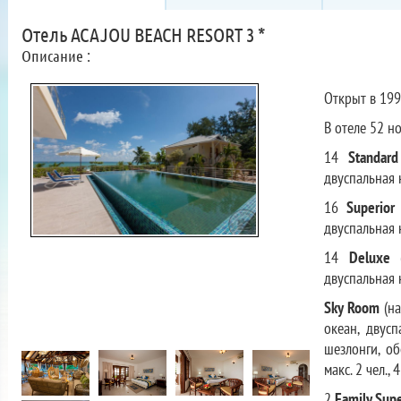
Отель ACAJOU BEACH RESORT 3 *
Описание :
Открыт в 199
В отеле 52 н
14
Standard
двуспальная к
16
Superior
двуспальная к
14
Deluxe
(
двуспальная к
Sky Room
(на
океан, двусп
шезлонги, об
макс. 2 чел., 
2
Family
Supe