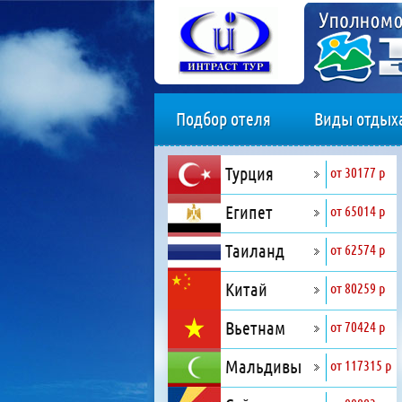
Подбор отеля
Виды отдых
Турция
от 30177 р
Египет
от 65014 р
Таиланд
от 62574 р
Китай
от 80259 р
Вьетнам
от 70424 р
Мальдивы
от 117315 р