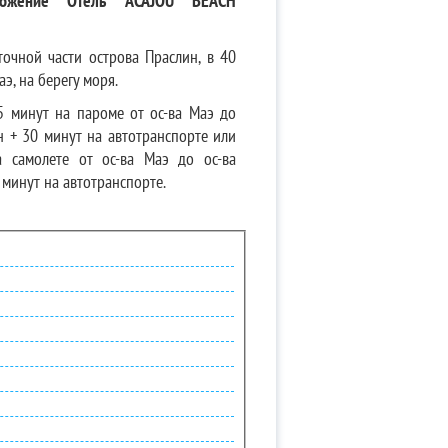
оложение Отель ACAJOU BEACH
точной части острова Праслин, в 40
аэ, на берегу моря.
 минут на пароме от ос-ва Маэ до
н + 30 минут на автотранспорте или
 самолете от ос-ва Маэ до ос-ва
 минут на автотранспорте.