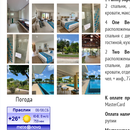
2 спальни,
кровати, макс.
4
One
Be
расположены
спальня с дв
гостиной, кухн
2
Two
Be
расположены 
спальни, д
кровати, отде
чел. + инф., 7
К оплате пр
Погода
MasterCard
Оплата нал
рупии