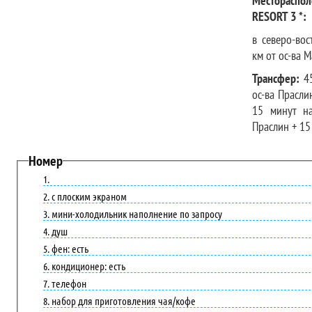
Месторасп
RESORT 3 *:
в северо-вос
км от ос-ва М
Трансфер:
45
ос-ва Прасли
15 минут на
Праслин + 15
Номер
с плоским экраном
мини-холодильник наполнение по запросу
душ
фен: есть
кондиционер: есть
телефон
набор для приготовления чая/кофе