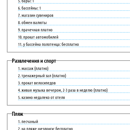
бары: 1
бассейны: 1
магазин сувениров
обмен валюты
прачечная платно
прокат автомобилей
у бассейна полотенца: бесплатно
Развлечения и спорт
массаж (платно)
тренажерный зал (платно)
прокат велосипедов
живая музыка вечером, 2-3 раза в неделю (платно)
казино недалеко от отеля
Пляж
песчаный
на пляже шезлонги: бесплатно