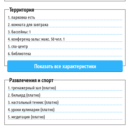
Территория
парковка есть
комната для завтрака
бассейны: 1
конференц-залы: макс. 50 чел. 1
спа-центр
библиотека
Развлечения и спорт
тренажерный зал (платно)
бильярд (платно)
настольный теннис (платно)
уроки кулинарии (платно)
медитация (платно)