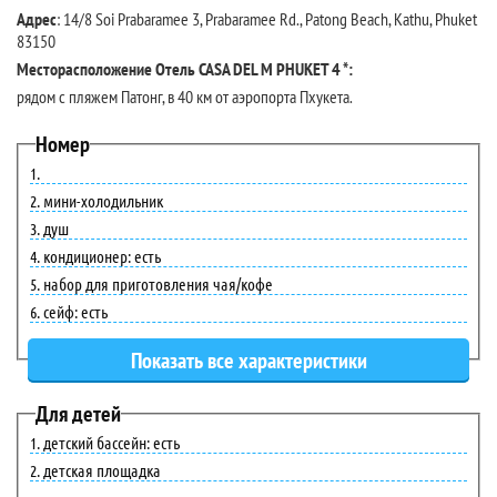
Адрес
: 14/8 Soi Prabaramee 3, Prabaramee Rd., Patong Beach, Kathu, Phuket
83150
Месторасположение Отель CASA DEL M PHUKET 4 *:
рядом с пляжем Патонг, в 40 км от аэропорта Пхукета.
Номер
мини-холодильник
душ
кондиционер: есть
набор для приготовления чая/кофе
сейф: есть
Для детей
детский бассейн: есть
детская площадка