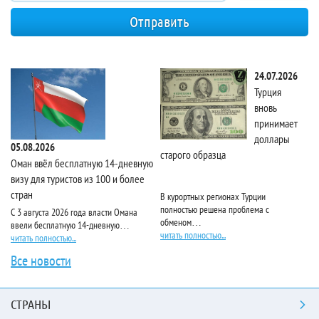
24.07.2026
Турция
вновь
принимает
доллары
05.08.2026
старого образца
Та
Оман ввёл бесплатную 14-дневную
визу для туристов из 100 и более
стран
В курортных регионах Турции
Ri
полностью решена проблема с
пя
С 3 августа 2026 года власти Омана
обменом…
чи
ввели бесплатную 14-дневную…
читать полностью...
читать полностью...
Все новости
СТРАНЫ