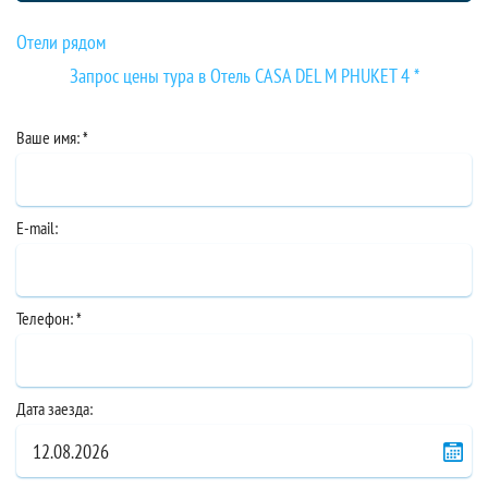
Отели рядом
Запрос цены тура в Отель CASA DEL M PHUKET 4 *
Отель CASA DEL M PHUKET 4 *
Отель CASA DEL M PHUKET 4 *
Отель CASA DEL M PHUKET 4 *
Фото :
На карте:
Отзывы :
Ваше имя: *
E-mail:
Телефон: *
Укажите ваш рейтинг:
Дата заезда: