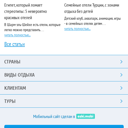
Египет, который ломает
Семейные отели Турции, с зонами
Pa
стереотипы: 5 невероятно
отдыха без детей
красивых отелей
Детский клуб, аквапарк, анимация, игры
Ес
- в семейных отелях детям…
по
В Шарм-эль-Шейхе есть отели, которые
читать полностью...
чи
легко можно представить…
читать полностью...
Все статьи
СТРАНЫ
ВИДЫ ОТДЫХА
КЛИЕНТАМ
ТУРЫ
Мобильный сайт сделан в