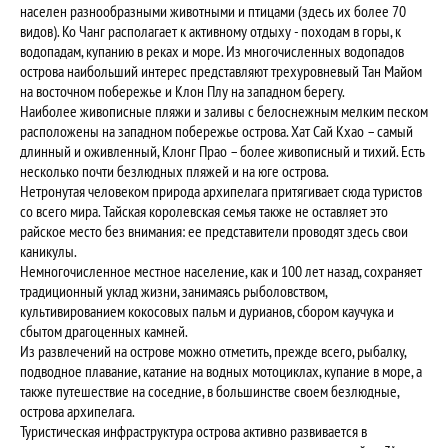
населен разнообразными животными и птицами (здесь их более 70
видов). Ко Чанг располагает к активному отдыху - походам в горы, к
водопадам, купанию в реках и море. Из многочисленных водопадов
острова наибольший интерес представляют трехуровневый Тан Майом
на восточном побережье и Клон Плу на западном берегу.
Наиболее живописные пляжи и заливы с белоснежным мелким песком
расположены на западном побережье острова. Хат Сай Кхао – самый
длинный и оживленный, Клонг Прао – более живописный и тихий. Есть
несколько почти безлюдных пляжей и на юге острова.
Нетронутая человеком природа архипелага притягивает сюда туристов
со всего мира. Тайская королевская семья также не оставляет это
райское место без внимания: ее представители проводят здесь свои
каникулы.
Немногочисленное местное население, как и 100 лет назад, сохраняет
традиционный уклад жизни, занимаясь рыболовством,
культивированием кокосовых пальм и дурианов, сбором каучука и
сбытом драгоценных камней.
Из развлечений на острове можно отметить, прежде всего, рыбалку,
подводное плавание, катание на водных мотоциклах, купание в море, а
также путешествие на соседние, в большинстве своем безлюдные,
острова архипелага.
Туристическая инфраструктура острова активно развивается в