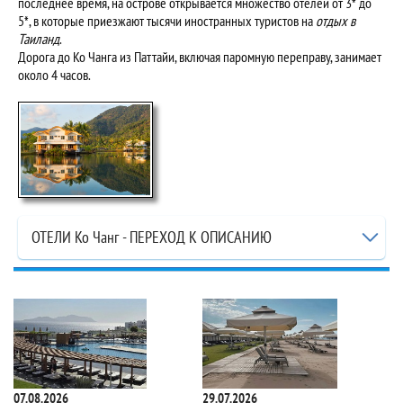
последнее время, на острове открывается множество отелей от 3* до
5*, в которые приезжают тысячи иностранных туристов на
отдых в
Таиланд
.
Дорога до Ко Чанга из Паттайи, включая паромную переправу, занимает
около 4 часов.
ОТЕЛИ Ко Чанг - ПЕРЕХОД К ОПИСАНИЮ
07.08.2026
29.07.2026
10