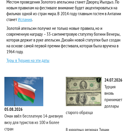
Местом проведения Золотого апельсина станет Дворец Йылдыз. По
новым правилам на фестивале внимание будет акцентироваться на
фильмах одной из стран мира. В 2014 году главным гостем в Анталии
станет
Испания
.
Золотой апельсин получил не только новые правила, но и
современную награду – 33-сантиметровую статуэтку богини Венеры,
которая держит в руке апельсин. Дизайн новой статуэтки был создан
на основе самой первой премии фестиваля, которая была вручена в
1964 году.
Туры в Турцию на эти даты
24.07.2026
Турция
вновь
принимает
доллары
05.08.2026
старого образца
Та
Оман ввёл бесплатную 14-дневную
визу для туристов из 100 и более
стран
В курортных регионах Турции
Ri