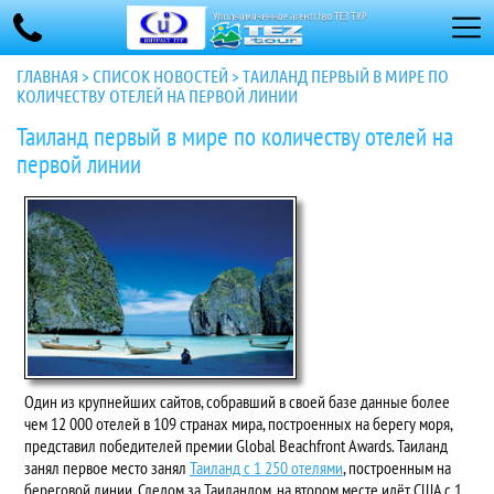
ГЛАВНАЯ
>
СПИСОК НОВОСТЕЙ
>
ТАИЛАНД ПЕРВЫЙ В МИРЕ ПО
КОЛИЧЕСТВУ ОТЕЛЕЙ НА ПЕРВОЙ ЛИНИИ
Таиланд первый в мире по количеству отелей на
первой линии
Один из крупнейших сайтов, собравший в своей базе данные более
чем 12 000 отелей в 109 странах мира, построенных на берегу моря,
представил победителей премии Global Beachfront Awards. Таиланд
занял первое место занял
Таиланд с 1 250 отелями
, построенным на
береговой линии. Следом за Таиландом, на втором месте идёт США с 1