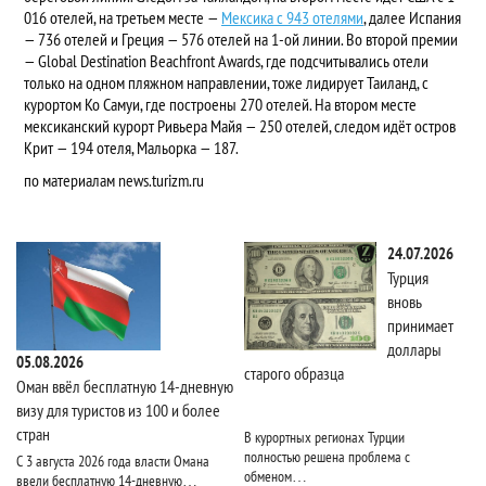
016 отелей, на третьем месте —
Мексика с 943 отелями
, далее Испания
— 736 отелей и Греция — 576 отелей на 1-ой линии. Во второй премии
— Global Destination Beachfront Awards, где подсчитывались отели
только на одном пляжном направлении, тоже лидирует Таиланд, с
курортом Ко Самуи, где построены 270 отелей. На втором месте
мексиканский курорт Ривьера Майя — 250 отелей, следом идёт остров
Крит — 194 отеля, Мальорка — 187.
по материалам news.turizm.ru
24.07.2026
Турция
вновь
принимает
доллары
05.08.2026
старого образца
Та
Оман ввёл бесплатную 14-дневную
визу для туристов из 100 и более
стран
В курортных регионах Турции
Ri
полностью решена проблема с
пя
С 3 августа 2026 года власти Омана
обменом…
чи
ввели бесплатную 14-дневную…