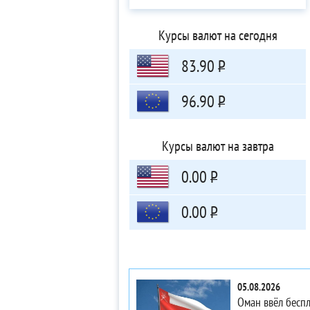
Курсы валют на сегодня
83.90
Р
96.90
Р
Курсы валют на завтра
0.00
Р
0.00
Р
05.08.2026
Оман ввёл бесп