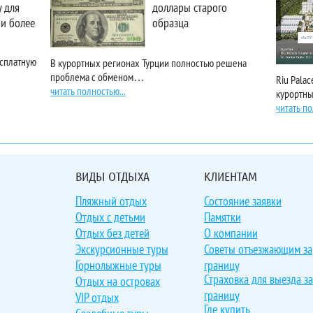
 для
доллары старого
 и более
образца
есплатную
В курортных регионах Турции полностью решена
проблема с обменом…
Riu Pala
читать полностью...
курортн
читать по
ВИДЫ ОТДЫХА
КЛИЕНТАМ
Пляжный отдых
Состояние заявки
Отдых с детьми
Памятки
Отдых без детей
О компании
Экскурсионные туры
Советы отъезжающим за
Горнолыжные туры
границу
Страховка для выезда за
Отдых на островах
границу
VIP отдых
Где купить