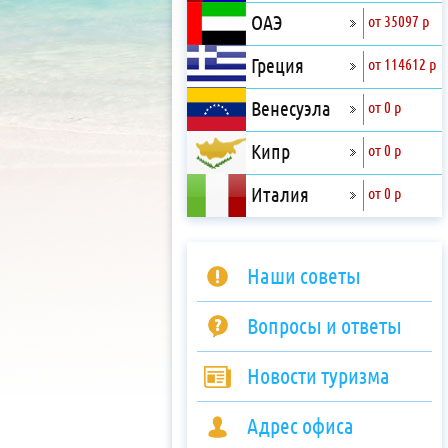
ОАЭ
от 35097 р
Греция
от 114612 р
Венесуэла
от 0 р
Кипр
от 0 р
Италия
от 0 р
Наши советы
Вопросы и ответы
Новости туризма
Адрес офиса