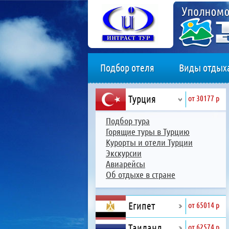
Подбор отеля
Виды отдых
Турция
от 30177 р
Подбор тура
Горящие туры в Турцию
Курорты и отели Турции
Экскурсии
Авиарейсы
Об отдыхе в стране
Египет
от 65014 р
Таиланд
от 62574 р