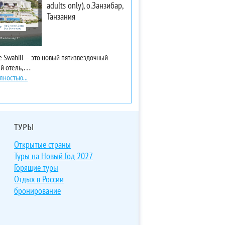
adults only), о.Занзибар,
Танзания
ce Swahili — это новый пятизвездочный
ый отель,…
лностью...
ТУРЫ
Открытые страны
Туры на Новый Год 2027
Горящие туры
Отдых в России
бронирование