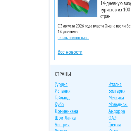
14-дневную визу
туристов из 100
стран
С 3 августа 2026 года власти Омана ввели б
14-дневную…
читать полностью...
Все новости
СТРАНЫ
Турция
Италия
Испания
Болгария
Тайланд
Мексика
Куба
Мальдивы
Доминикана
Андорра
Шри-Ланка
ОАЭ
Австрия
Греция