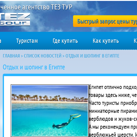
Быстрый запрос цены ту
а
Туристам
Где купить
Как купить
К
ГЛАВНАЯ
>
СПИСОК НОВОСТЕЙ
>
ОТДЫХ И ШОПИНГ В ЕГИПТЕ
Отдых и шопинг в Египте
Египет отлично подхо
товары здесь ниже, че
Часто
туристы приобр
миниатюрные пирамид
верблюдов и жуков-с
А мы рекомендуем при
верблюжьей шерсти. И