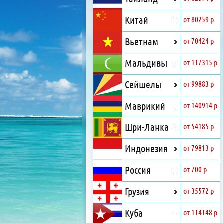
Китай
от 80259 р
Вьетнам
от 70424 р
Мальдивы
от 117315 р
Сейшелы
от 99883 р
Маврикий
от 140914 р
Шри-Ланка
от 54185 р
Индонезия
от 79813 р
Россия
от 700 р
Грузия
от 35572 р
Куба
от 114148 р