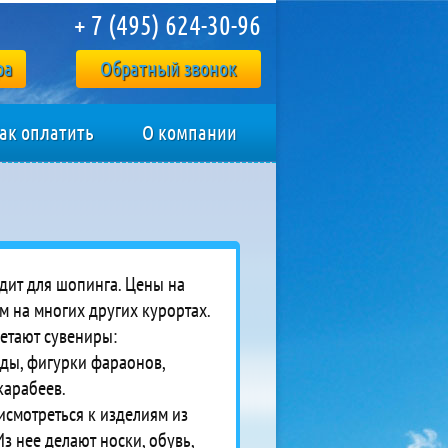
+ 7 (495) 624-30-96
ра
Обратный звонок
ак оплатить
О компании
дит для шопинга. Цены на
м на многих других курортах.
етают сувениры:
ы, фигурки фараонов,
карабеев.
смотреться к изделиям из
з нее делают носки, обувь,