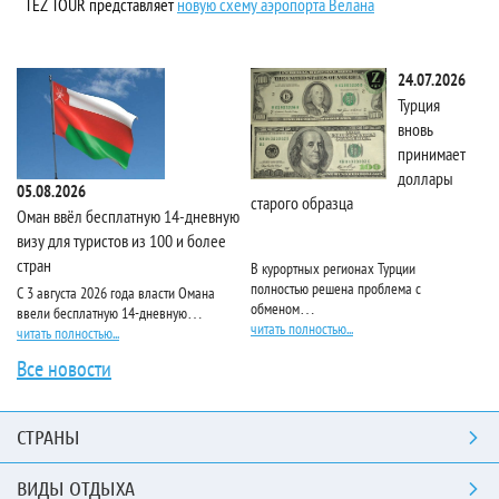
TEZ TOUR представляет
новую схему аэропорта Велана
24.07.2026
Турция
вновь
принимает
доллары
05.08.2026
старого образца
Та
Оман ввёл бесплатную 14-дневную
визу для туристов из 100 и более
стран
В курортных регионах Турции
Ri
полностью решена проблема с
пя
С 3 августа 2026 года власти Омана
обменом…
чи
ввели бесплатную 14-дневную…
читать полностью...
читать полностью...
Все новости
СТРАНЫ
ВИДЫ ОТДЫХА