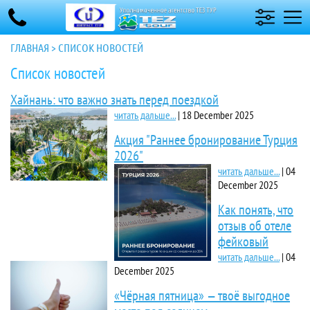
ГЛАВНАЯ
>
СПИСОК НОВОСТЕЙ
Список новостей
Хайнань: что важно знать перед поездкой
читать дальше...
|
18 December 2025
Акция "Раннее бронирование Турция
2026"
читать дальше...
|
04
December 2025
Как понять, что
отзыв об отеле
фейковый
читать дальше...
|
04
December 2025
«Чёрная пятница» — твоё выгодное