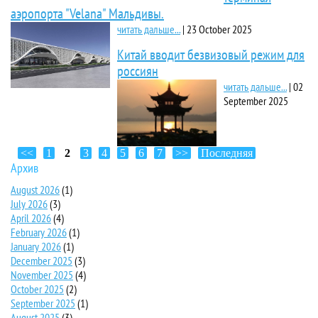
аэропорта "Velana" Мальдивы.
читать дальше...
|
23 October 2025
Китай вводит безвизовый режим для
россиян
читать дальше...
|
02
September 2025
<<
1
2
3
4
5
6
7
>>
Последняя
Архив
August 2026
(1)
July 2026
(3)
April 2026
(4)
February 2026
(1)
January 2026
(1)
December 2025
(3)
November 2025
(4)
October 2025
(2)
September 2025
(1)
August 2025
(3)