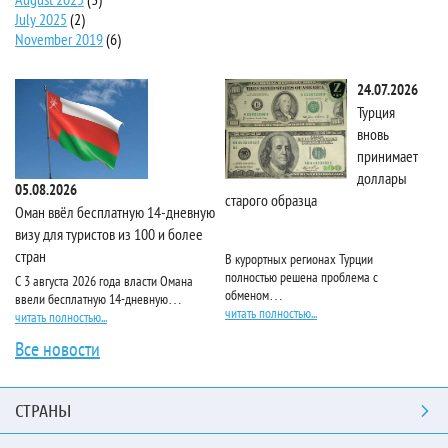
July 2025
(2)
November 2019
(6)
24.07.2026
Турция
вновь
принимает
доллары
05.08.2026
старого образца
Та
Оман ввёл бесплатную 14-дневную
визу для туристов из 100 и более
стран
В курортных регионах Турции
Ri
полностью решена проблема с
пя
С 3 августа 2026 года власти Омана
обменом…
чи
ввели бесплатную 14-дневную…
читать полностью...
читать полностью...
Все новости
СТРАНЫ