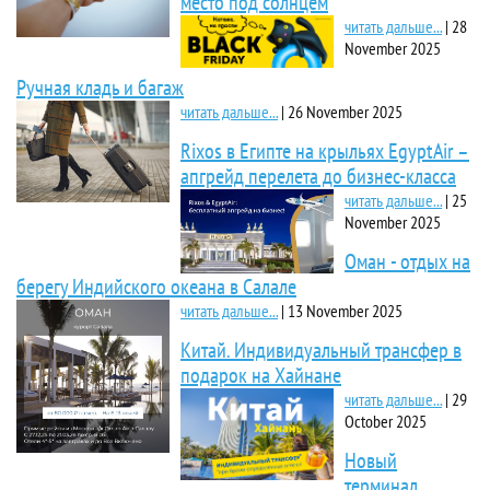
место под солнцем
читать дальше...
|
28
November 2025
Ручная кладь и багаж
читать дальше...
|
26 November 2025
Rixos в Египте на крыльях EgyptAir –
апгрейд перелета до бизнес-класса
читать дальше...
|
25
November 2025
Оман - отдых на
берегу Индийского океана в Салале
читать дальше...
|
13 November 2025
Китай. Индивидуальный трансфер в
подарок на Хайнане
читать дальше...
|
29
October 2025
Новый
терминал