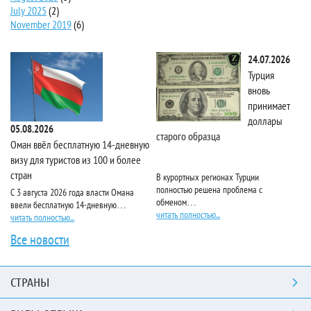
July 2025
(2)
November 2019
(6)
24.07.2026
Турция
вновь
принимает
доллары
05.08.2026
старого образца
Та
Оман ввёл бесплатную 14-дневную
визу для туристов из 100 и более
стран
В курортных регионах Турции
Ri
полностью решена проблема с
пя
С 3 августа 2026 года власти Омана
обменом…
чи
ввели бесплатную 14-дневную…
читать полностью...
читать полностью...
Все новости
СТРАНЫ