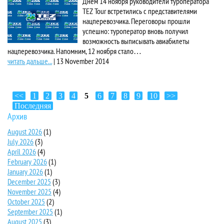
Днем 14 ноября руководители туроператора
TEZ Tour встретились с представителями
нацперевозчика. Переговоры прошли
успешно: туроператор вновь получил
возможность выписывать авиабилеты
нацперевозчика. Напомним, 12 ноября стало…
читать дальше...
|
13 November 2014
<<
1
2
3
4
5
6
7
8
9
10
>>
Последняя
Архив
August 2026
(1)
July 2026
(3)
April 2026
(4)
February 2026
(1)
January 2026
(1)
December 2025
(3)
November 2025
(4)
October 2025
(2)
September 2025
(1)
August 2025
(3)