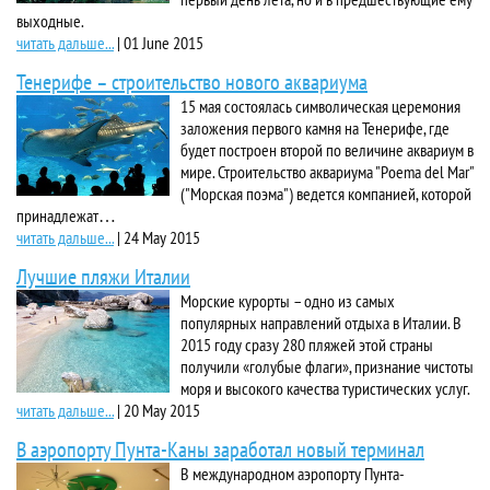
выходные.
читать дальше...
|
01 June 2015
Тенерифе – строительство нового аквариума
15 мая состоялась символическая церемония
заложения первого камня на ‪Тенерифе, где
будет построен второй по величине аквариум в
мире. Строительство аквариума "Poema del Mar"
("Морская поэма") ведется компанией, которой
принадлежат…
читать дальше...
|
24 May 2015
Лучшие пляжи Италии
Морские курорты – одно из самых
популярных направлений отдыха в Италии. В
2015 году сразу 280 пляжей этой страны
получили «голубые флаги», признание чистоты
моря и высокого качества туристических услуг.
читать дальше...
|
20 May 2015
В аэропорту Пунта-Каны заработал новый терминал
В международном аэропорту Пунта-