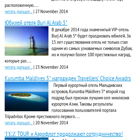
расположенную…
читать дальше...
|
27 November 2014
Юбилей отеля Burj Al Arab 5*
В декабре 2014 года знаменитый VIP-отель
Burj Al Arab 5* будет праздновать юбилей. За
15 лет существования отель не только стал
одним из самых узнаваемых символов Дубая,
но и получил более 100 престижных наград,
которые раз…
читать дальше...
|
23 November 2014
Kurumba Maldives 5* награжден Travellers’ Choice Awadrs
Первый курортный отель Мальдивских
островов, Kurumba Maldives 5* второй год
подряд был признан лучшим олл-инклюзив
курортом Азии. Таковы результаты
голосования пользователей портала
Tripadvisor. Кроме престижного первого…
читать дальше...
|
20 November 2014
ΤΕΖ TOUR и Аэрофлот продолжают сотрудничество!