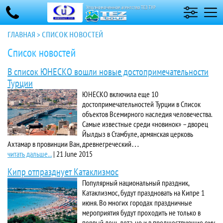
ГЛАВНАЯ
>
СПИСОК НОВОСТЕЙ
Список новостей
В спиcок ЮНЕСКО вошли новые достопримечательности
Турции
ЮНЕСКО включила еще 10
достопримечательностей Турции в Список
объектов Всемирного наследия человечества.
Самые известные среди «новинок» – дворец
Йылдыз в Стамбуле, армянская церковь
Ахтамар в провинции Ван, древнегреческий…
читать дальше...
|
21 June 2015
Кипр отпразднует Катаклизмос
Популярный национальный праздник,
Катаклизмос, будут праздновать на Кипре 1
июня. Во многих городах праздничные
мероприятия будут проходить не только в
первый день лета, но и в предшествующие ему