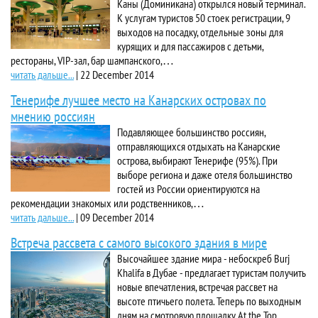
Каны (Доминикана) открылся новый терминал.
К услугам туристов 50 стоек регистрации, 9
выходов на посадку, отдельные зоны для
курящих и для пассажиров с детьми,
рестораны, VIP-зал, бар шампанского,…
читать дальше...
|
22 December 2014
Тенерифе лучшее место на Канарских островах по
мнению россиян
Подавляющее большинство россиян,
отправляющихся отдыхать на Канарские
острова, выбирают Тенерифе (95%). При
выборе региона и даже отеля большинство
гостей из России ориентируются на
рекомендации знакомых или родственников,…
читать дальше...
|
09 December 2014
Встреча рассвета с самого высокого здания в мире
Высочайшее здание мира - небоскреб Burj
Khalifa в Дубае - предлагает туристам получить
новые впечатления, встречая рассвет на
высоте птичьего полета. Теперь по выходным
дням на смотровую площадку At the Top,