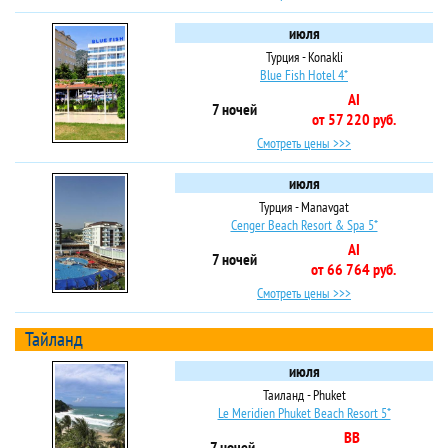
июля
Турция - Konakli
Blue Fish Hotel 4*
AI
7 ночей
от 57 220 руб.
Смотреть цены >>>
июля
Турция - Manavgat
Cenger Beach Resort & Spa 5*
AI
7 ночей
от 66 764 руб.
Смотреть цены >>>
Тайланд
июля
Таиланд - Phuket
Le Meridien Phuket Beach Resort 5*
BB
7 ночей