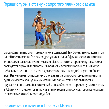
Горящие туры в страну недорогого пляжного отдыха
Сюда обязательно стоит съездить хоть однажды! Тем более, что горящие туры
на сайте есть всегда. Это самая доступная страна Африканского континента,
здесь самая развитая туристическая область. Потому горящие путевки сюда
пользуются огромным спросом. Выбраться к теплому морю и солнышку за
небольшие деньги – это мечта даже состоятельных людей. И уж тем более,
если Вы не готовы слишком много отдавать за отпуск, то горящие путевки и
туры из Москвы станут самым отличным вариантом. Отправляйтесь с
друзьями или с семьей, и отличный отдых обеспечен. Горячие путевки и туры
в Африку – что может быть притягательнее для отпускника. Пляжи, экскурсии,
тропические коктейли уже ждут Вас!
Горячие туры и путевки в Европу из Москвы