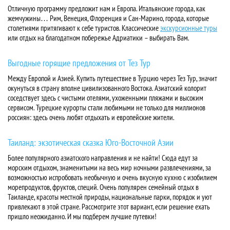
Отличную программу предложит нам и Европа. Итальянские города, как
жемчужины… Рим, Венеция, Флоренция и Сан-Марино, города, которые
столетиями притягивают к себе туристов. Классические
экскурсионные туры
или отдых на благодатном побережье Адриатики – выбирать Вам.
Выгодные горящие предложения от Тез Тур
Между Европой и Азией. Купить путешествие в Турцию через Тез Тур, значит
окунуться в страну вполне цивилизованного Востока. Азиатский колорит
соседствует здесь с чистыми отелями, ухоженными пляжами и высоким
сервисом. Турецкие курорты стали любимыми не только для миллионов
россиян: здесь очень любят отдыхать и европейские жители.
Таиланд: экзотическая сказка Юго-Восточной Азии
Более популярного азиатского направления и не найти! Сюда едут за
морским отдыхом, знаменитыми на весь мир ночными развлечениями, за
возможностью испробовать необычную и очень вкусную кухню с изобилием
морепродуктов, фруктов, специй. Очень популярен семейный отдых в
Таиланде, красоты местной природы, национальные парки, порядок и уют
привлекают в этой стране. Рассмотрите этот вариант, если решение ехать
пришло неожиданно. И мы подберем лучшие путевки!