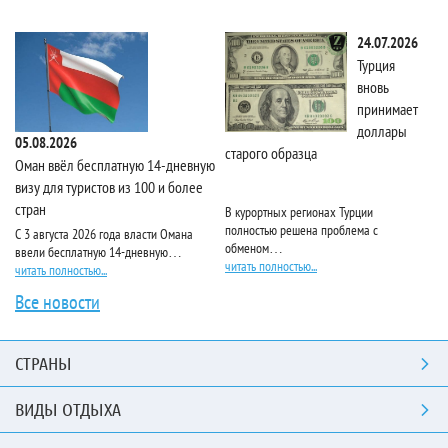
24.07.2026
Турция
вновь
принимает
доллары
05.08.2026
старого образца
Та
Оман ввёл бесплатную 14-дневную
визу для туристов из 100 и более
стран
В курортных регионах Турции
Ri
полностью решена проблема с
пя
С 3 августа 2026 года власти Омана
обменом…
чи
ввели бесплатную 14-дневную…
читать полностью...
читать полностью...
Все новости
СТРАНЫ
ВИДЫ ОТДЫХА