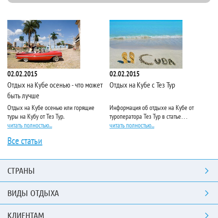
02.02.2015
02.02.2015
02
Отдых на Кубе осенью - что может
Отдых на Кубе с Тез Тур
То
быть лучше
К
Отдых на Кубе осенью или горящие
Информация об отдыхе на Кубе от
Лу
туры на Кубу от Тез Тур.
туроператора Тез Тур в статье…
по
читать полностью...
читать полностью...
чи
Все статьи
СТРАНЫ
ВИДЫ ОТДЫХА
КЛИЕНТАМ