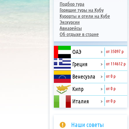
Подбор тура
Горящие туры на Кубу
Курорты и отели на Кубе
Экскурсии
Авиарейсы
Об отдыхе в стране
ОАЭ
от 35097 р
Греция
от 114612 р
Венесуэла
от 0 р
Кипр
от 0 р
Италия
от 0 р
Наши советы