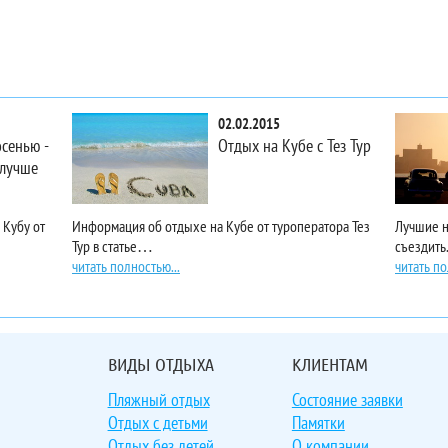
02.02.2015
сенью -
Отдых на Кубе с Тез Тур
 лучше
 Кубу от
Информация об отдыхе на Кубе от туроператора Тез
Лучшие н
Тур в статье…
съездить
читать полностью...
читать по
ВИДЫ ОТДЫХА
КЛИЕНТАМ
Пляжный отдых
Состояние заявки
Отдых с детьми
Памятки
Отдых без детей
О компании