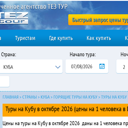
Быстрый запрос цены ту
а
Туристам
Где купить
Как купить
К
Страна:
Начало тура:
Ноч
КУБА
2
ГЛАВНАЯ
>
СТРАНЫ
>
КУБА
>
ГОРЯЩИЕ ТУРЫ НА КУБУ
>
ТУРЫ НА КУБУ 
Туры на Кубу в октябре 2026 (цены на 1 человека в 
Цены на туры на Кубу в октябре 2026 даны на 1 человека 