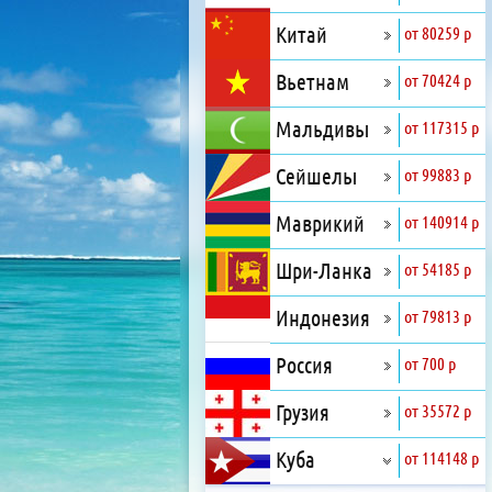
Китай
от 80259 р
Вьетнам
от 70424 р
Мальдивы
от 117315 р
Сейшелы
от 99883 р
Маврикий
от 140914 р
Шри-Ланка
от 54185 р
Индонезия
от 79813 р
Россия
от 700 р
Грузия
от 35572 р
Куба
от 114148 р