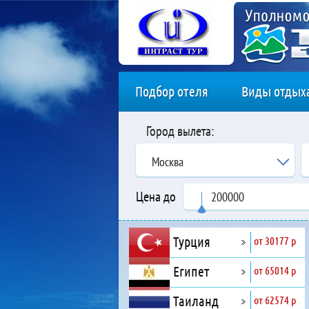
Подбор отеля
Виды отдых
Город вылета:
Москва
Цена до
Турция
от 30177 р
Египет
от 65014 р
Таиланд
от 62574 р